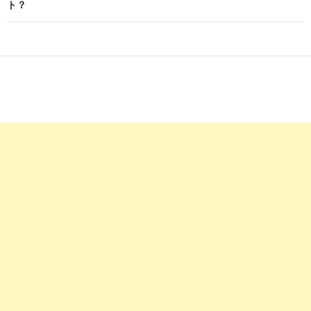
ト？
ー
シ
ョ
ン