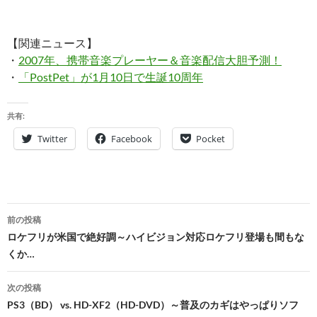
【関連ニュース】
・
2007年、携帯音楽プレーヤー＆音楽配信大胆予測！
・
「PostPet」が1月10日で生誕10周年
共有:
Twitter
Facebook
Pocket
投
前の投稿
稿
ロケフリが米国で絶好調～ハイビジョン対応ロケフリ登場も間もな
くか…
ナ
ビ
次の投稿
PS3（BD） vs. HD-XF2（HD-DVD）～普及のカギはやっぱりソフ
ゲ