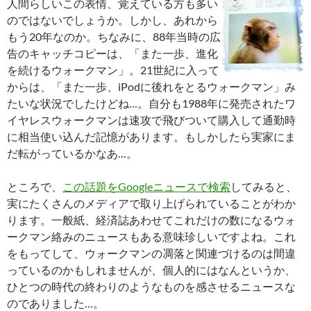
人間らしいこの表情、覚えている方も多い
のではないでしょうか。しかし、あれから
もう20年なのか。ちなみに、88年当時の広
告のキャッチコピーは、「また一歩、進化
を続けるウォークマン」。21世紀に入って
からは、「また一歩、iPodに後れをとるウォークマン」み
たいな状況でしたけどね…。自分も1988年に発売されたワ
イヤレスウォークマンは速攻で飛びついて購入して通勤時
に相当使い込んだ記憶があります。もしかしたら実家にま
だ転がっているかなあ…。
ところで、
この話題をGoogleニュースで検索
してみると、
実にたくさんのメディアで取り上げられていることがわか
ります。一般紙、経済誌あわせてこれだけの数になるウォ
ークマン絡みのニュースもある意味珍しいですよね。これ
をもってして、ウォークマンの凋落と関連づけるのは間違
っているのかもしれませんが、個人的にはなんというか、
ひとつの時代の終わりのようなものを感させるニュースな
のでありました…。