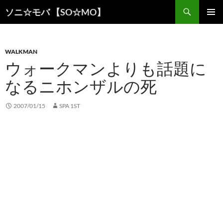
検
ソニ☆モバ 【SO☆MO】
索
コ
メインメ
ン
ニュー
テ
ン
WALKMAN
ツ
ウォークマンよりも話題に
へ
なるニホンザルの死
ス
キ
ッ
2007/01/15
SPA 1ST
プ