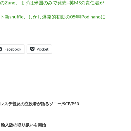
末のZune、まずは米国のみで発売–英MSの責任者が
shuffle、しかし爆発的初動の05年iPod nanoに
Facebook
Pocket
ステ普及の立役者が語るソニー/SCE/PS3
o」輸入版の取り扱いを開始