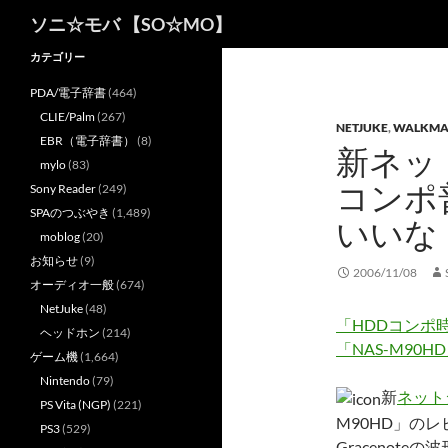
検
ソニ☆モバ 【SO☆MO】
索
カテゴリー
PDA/電子辞書
(464)
CLIE/Palm
(267)
NETJUKE
,
WALKM
EBR（電子辞書）
(8)
新ネッ
mylo
(83)
コンポ
Sony Reader
(249)
SPAのつぶやき
(1,489)
いいな
moblog
(20)
お知らせ
(9)
2006/11/08
オーディオ一般
(674)
NetJuke
(48)
「HDDコンポ
ヘッドホン
(214)
「NAS-M90H
ゲーム機
(1,664)
Nintendo
(79)
新
ネット
PS Vita (NGP)
(221)
M90HD」の
PS3
(529)
Gracenot