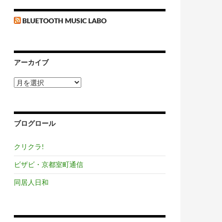
BLUETOOTH MUSIC LABO
アーカイブ
ア
ー
カ
イ
ブ
ブログロール
クリクラ!
ビザビ・京都室町通信
同居人日和