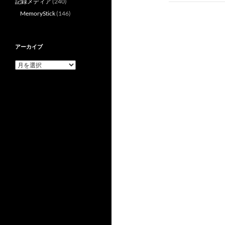
記録メディア
(240)
ゲ
MemoryStick
(146)
ー
シ
アーカイブ
ョ
ア
ー
ン
カ
イ
ブ