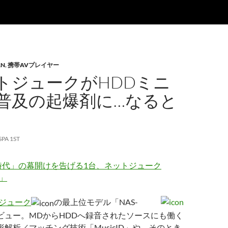
AN
,
携帯AVプレイヤー
トジュークがHDDミニ
普及の起爆剤に…なると
SPA 1ST
時代」の幕開けを告げる1台、ネットジューク
D」
ジューク
の最上位モデル「NAS-
レビュー。MDからHDDへ録音されたソースにも働く
eの波形解析／マッチング技術「MusicID」や、そのとき