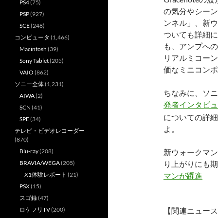
PS4
(75)
の気分やシーン
PSP
(927)
ンネル」、新ウ
SCE
(248)
ついても詳細に
コンピュータ
(1,466)
も、アンプへの「
Macintosh
(39)
リアルミコーン
Sony Tablet
(205)
価なミニコンポ
VAIO
(862)
ソニー全体
(1,231)
ちなみに、ソニスタの
AIWA
(2)
発者インタビュ
SCN
(41)
についての詳細
SPE
(34)
よ。
テレビ・ビデオレコーダー
(870)
新ウォークマン
Blu-ray
(208)
り上がりにも期
BRAVIA/WEGA
(205)
マンが躍進
X1体験レポート
(21)
PSX
(15)
スゴ録
(47)
【関連ニュース
ロケフリTV
(200)