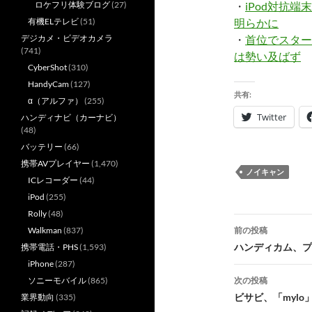
・
iPod対抗端
ロケフリ体験ブログ
(27)
明らかに
有機ELテレビ
(51)
・
首位でスタート新
デジカメ・ビデオカメラ
(741)
は勢い及ばず
CyberShot
(310)
HandyCam
(127)
共有:
α（アルファ）
(255)
Twitter
ハンディナビ（カーナビ）
(48)
バッテリー
(66)
携帯AVプレイヤー
(1,470)
ノイキャン
ICレコーダー
(44)
iPod
(255)
Rolly
(48)
投
前の投稿
Walkman
(837)
稿
ハンディカム、プレ
携帯電話・PHS
(1,593)
iPhone
(287)
ナ
次の投稿
ソニーモバイル
(865)
ビ
ビサビ、「myl
業界動向
(335)