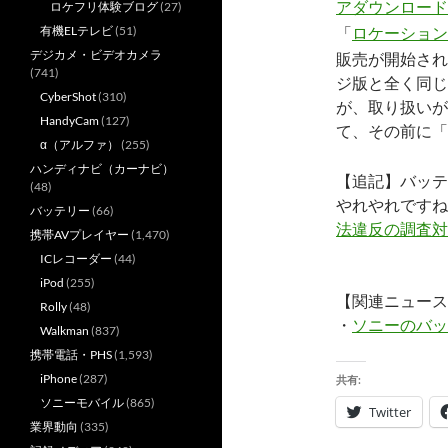
アダウンロードに
ロケフリ体験ブログ
(27)
「
ロケーション
有機ELテレビ
(51)
デジカメ・ビデオカメラ
販売が開始され
(741)
ジ版と全く同じ
CyberShot
(310)
が、取り扱いが
HandyCam
(127)
て、その前に「
α（アルファ）
(255)
ハンディナビ（カーナビ）
【追記】バッテ
(48)
やれやれですね
バッテリー
(66)
法違反の調査対
携帯AVプレイヤー
(1,470)
ICレコーダー
(44)
iPod
(255)
【関連ニュース
Rolly
(48)
・
ソニーのバッ
Walkman
(837)
携帯電話・PHS
(1,593)
iPhone
(287)
共有:
ソニーモバイル
(865)
Twitter
業界動向
(335)