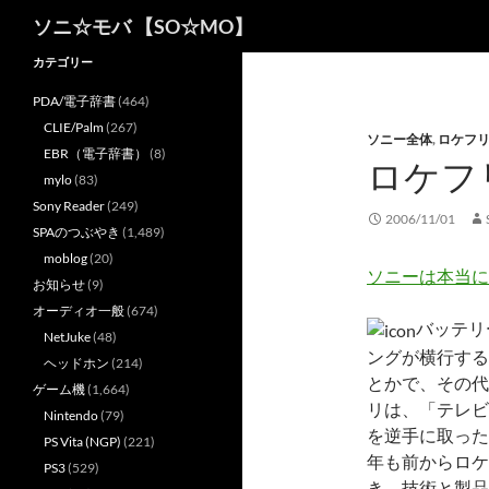
検
ソニ☆モバ 【SO☆MO】
索
カテゴリー
PDA/電子辞書
(464)
CLIE/Palm
(267)
ソニー全体
,
ロケフリ
EBR（電子辞書）
(8)
ロケフ
mylo
(83)
Sony Reader
(249)
2006/11/01
SPAのつぶやき
(1,489)
moblog
(20)
ソニーは本当に
お知らせ
(9)
オーディオ一般
(674)
バッテリ
NetJuke
(48)
ングが横行する
ヘッドホン
(214)
とかで、その代
ゲーム機
(1,664)
リは、「テレビ
Nintendo
(79)
を逆手に取った
PS Vita (NGP)
(221)
年も前からロケ
PS3
(529)
き、技術と製品