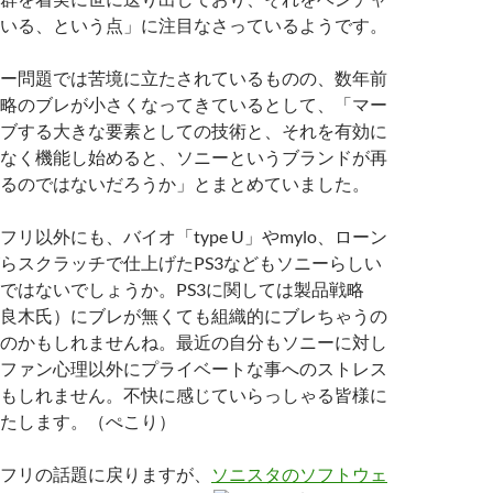
いる、という点」に注目なさっているようです。
ー問題では苦境に立たされているものの、数年前
略のブレが小さくなってきているとして、「マー
ブする大きな要素としての技術と、それを有効に
なく機能し始めると、ソニーというブランドが再
るのではないだろうか」とまとめていました。
リ以外にも、バイオ「type U」やmylo、ローン
らスクラッチで仕上げたPS3などもソニーらしい
ではないでしょうか。PS3に関しては製品戦略
良木氏）にブレが無くても組織的にブレちゃうの
のかもしれませんね。最近の自分もソニーに対し
ファン心理以外にプライベートな事へのストレス
もしれません。不快に感じていらっしゃる皆様に
たします。（ぺこり）
フリの話題に戻りますが、
ソニスタのソフトウェ