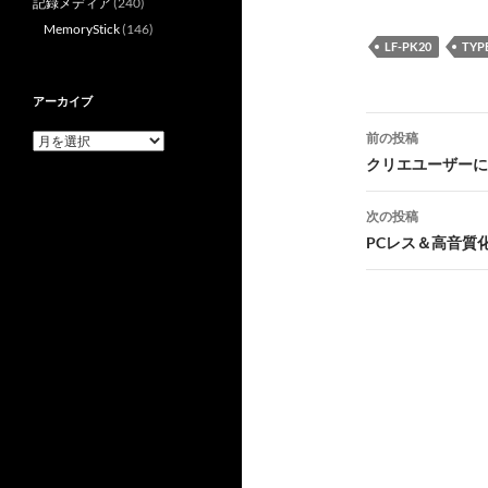
記録メディア
(240)
MemoryStick
(146)
LF-PK20
TYP
アーカイブ
投
前の投稿
ア
稿
ー
クリエユーザーに
カ
ナ
イ
次の投稿
ブ
ビ
PCレス＆高音質
ゲ
ー
シ
ョ
ン