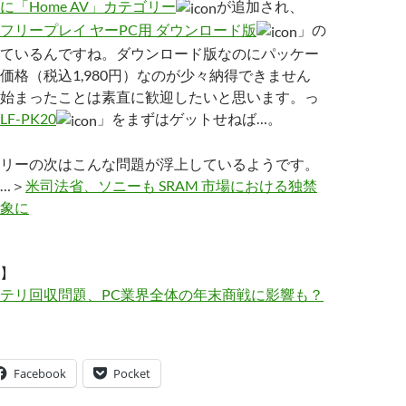
「Home AV」カテゴリー
が追加され、
フリープレイ ヤーPC用 ダウンロード版
」の
ているんですね。ダウンロード版なのにパッケー
価格（税込1,980円）なのが少々納得できません
始まったことは素直に歓迎したいと思います。っ
LF-PK20
」をまずはゲットせねば…。
リーの次はこんな問題が浮上しているようです。
…＞
米司法省、ソニーも SRAM 市場における独禁
象に
】
テリ回収問題、PC業界全体の年末商戦に影響も？
Facebook
Pocket