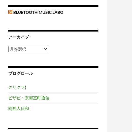
BLUETOOTH MUSIC LABO
アーカイブ
ア
ー
カ
イ
ブ
ブログロール
クリクラ!
ビザビ・京都室町通信
同居人日和