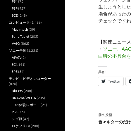
PS4
(75)
生しようとした時
PSP
(927)
場合があったの
SCE
(248)
チェックですね
コンピュータ
(1,466)
Macintosh
(39)
Sony Tablet
(205)
【関連ニュース
VAIO
(862)
・
ソニー、AA
ソニー全体
(1,231)
曲時の不具合を
AIWA
(2)
SCN
(41)
SPE
(34)
共有:
テレビ・ビデオレコーダー
Twitter
(870)
Blu-ray
(208)
BRAVIA/WEGA
(205)
X1体験レポート
(21)
投
PSX
(15)
前の投稿
スゴ録
(47)
稿
色々キターのだけ
ロケフリTV
(200)