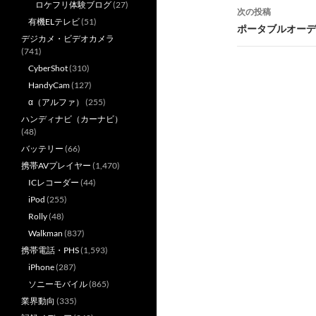
ナ
ロケフリ体験ブログ
(27)
次の投稿
有機ELテレビ
(51)
ビ
ポータブルオーデ
デジカメ・ビデオカメラ
ゲ
(741)
CyberShot
(310)
ー
HandyCam
(127)
シ
α（アルファ）
(255)
ハンディナビ（カーナビ）
ョ
(48)
ン
バッテリー
(66)
携帯AVプレイヤー
(1,470)
ICレコーダー
(44)
iPod
(255)
Rolly
(48)
Walkman
(837)
携帯電話・PHS
(1,593)
iPhone
(287)
ソニーモバイル
(865)
業界動向
(335)