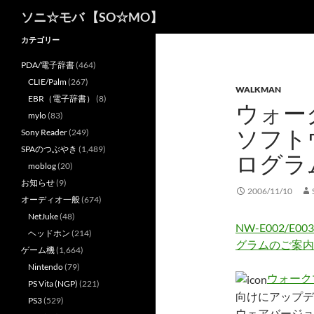
検
ソニ☆モバ 【SO☆MO】
索
カテゴリー
PDA/電子辞書
(464)
CLIE/Palm
(267)
WALKMAN
EBR（電子辞書）
(8)
ウォー
mylo
(83)
ソフト
Sony Reader
(249)
SPAのつぶやき
(1,489)
ログラ
moblog
(20)
お知らせ
(9)
2006/11/10
オーディオ一般
(674)
NetJuke
(48)
NW-E002/E0
ヘッドホン
(214)
グラムのご案内
ゲーム機
(1,664)
Nintendo
(79)
ウォーク
PS Vita (NGP)
(221)
向けにアップデ
PS3
(529)
ウェアバージョン