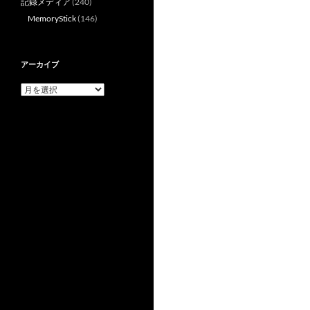
記録メディア
(240)
MemoryStick
(146)
アーカイブ
ア
ー
カ
イ
ブ