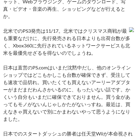
ャット、Webブラウジング、ゲームのダウンロード、写
真・ビデオ・音楽の再生、ショッピングなどが行えると
か。
北米でのPS3発売は11/17。北米ではクリスマス商戦が最
も重要なだけに、先行発売される日本よりも出荷台数が多
く、Xbox360に先行されているネットワークサービスも北
米を最優先せざるを得ないのでしょうね。
日本は直営のPS.comはいまだ沈黙中だし、他のオンライン
ショップではどこもかしこも台数が確保できず、受注して
も速攻で品切れ。買いたくても買えないアーリーアダプタ
ーがまだまだわんさかいるのに、もったいない話です。か
くいう自分もいまだに確保できておりません。買う金があ
ってもモノがないんじゃしかたがないっすね。最近は、買
えなきゃ買えないで別にかまわないやって思うようになり
ました。
日本でのスタートダッシュの勝者は任天堂Wiiが本命視され