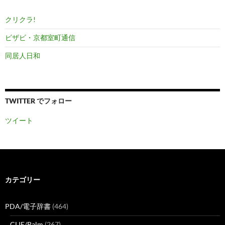
クリクラ!
ビザビ・京都室町通信
同居人日和
TWITTER でフォロー
ツイート
カテゴリー
PDA/電子辞書
(464)
CLIE/Palm
(267)