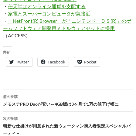
・
任天堂はオンライン通貨を支配する
・
家電とスーパーコンピュータが急接近
・
「NetFront(R) Browser」が「ニンテンドーＤＳ(R)」のゲ
ームソフトウェア開発用ミドルウェアセットに採用
（ACCESS）
共有:
Twitter
Facebook
Pocket
投
前の投稿
稿
メモステPRO Duoが安い～4GB版は3ヶ月で1万の値下げ幅に
ナ
次の投稿
ビ
斬新な仕掛けが用意された新ウォークマン購入者限定スペシャルパ
ーティ－