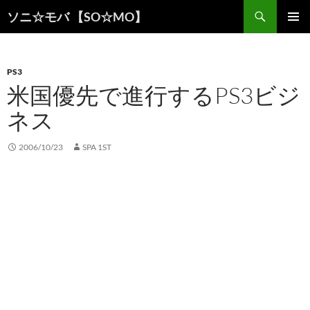
検
ソニ☆モバ 【SO☆MO】
索
コ
メインメ
ン
ニュー
テ
ン
PS3
ツ
米国優先で進行するPS3ビジ
へ
ネス
ス
キ
ッ
2006/10/23
SPA 1ST
プ