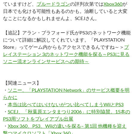
ていますけど、
ブルードラゴン
の評判次第では
Xbox360
が
日本でも化ける可能性もあるのかも。油断していると大変
なことになるかもしれませんよ、SCEJさん。
【追記】アラン・ブラフォード氏がPS3のネットワーク機能
について詳細に解説してくれています。「PLAYSTATION
Store」ってゲーム内からもアクセスできるんですね～＞
プ
レイステーション 3のネットワーク機能を探る～PS3に見る
ソニー流オンラインサービスへの期待～
【関連ニュース】
・
ソニー、「PLAYSTATION Network」のサービス概要を明
らかに
・
本当は比べてはいけないがつい比べてしまうWiiとPS3
・
SCEJ、「秋葉原エンタまつり2006」に特別協賛。15本の
PS3用ソフトをプレイアブル出展
・
Xbox 360、PS3、Wiiの違いを探る– 第1回 他機種を迎え
撃つマイクロソフト「Xbox 360」