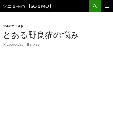
検
ソニ☆モバ 【SO☆MO】
索
コ
メインメ
ン
ニュー
テ
ン
SPAのつぶやき
ツ
とある野良猫の悩み
へ
ス
2006/09/21
SPA 1ST
キ
ッ
プ