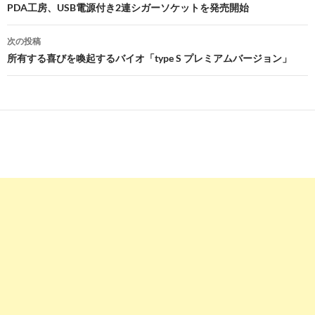
稿
PDA工房、USB電源付き2連シガーソケットを発売開始
ナ
次の投稿
ビ
所有する喜びを喚起するバイオ「type S プレミアムバージョン」
ゲ
ー
シ
ョ
ン