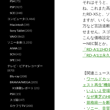
PS4
(75)
それはそうと、
PSP
(927)
ね。これまた高
SCE
(248)
たRD-X5と
コンピュータ
(1,466)
ますが、いくら
Macintosh
(39)
万など言語道断
Sony Tablet
(205)
せません。スゴ
VAIO
(862)
こんな価格設定
ソニー全体
(1,231)
ーNEC製とか
AIWA
(2)
「RD-A1はH
SCN
(41)
「RD-A1は永
SPE
(34)
テレビ・ビデオレコーダー
(870)
【関連ニュース
Blu-ray
(208)
・
ワールドカッ
BRAVIA/WEGA
(205)
ェスト再生”機
X1体験レポート
(21)
・
いよいよ登場
PSX
(15)
・
なぜ東芝のHD
スゴ録
(47)
・
規格統一を断
ロケフリTV
(200)
・
ソニー、音質