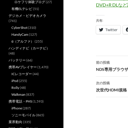
ロケフリ体験ブログ
(27)
DVD+R DL
有機ELテレビ
(51)
デジカメ・ビデオカメラ
(741)
共有:
CyberShot
(310)
Twitter
HandyCam
(127)
α（アルファ）
(255)
ハンディナビ（カーナビ）
(48)
投
バッテリー
(66)
前の投稿
携帯AVプレイヤー
(1,470)
稿
NDS専用ブラウ
ICレコーダー
(44)
ナ
iPod
(255)
次の投稿
Rolly
(48)
ビ
次世代HDMI規格
Walkman
(837)
ゲ
携帯電話・PHS
(1,593)
ー
iPhone
(287)
ソニーモバイル
(865)
シ
業界動向
(335)