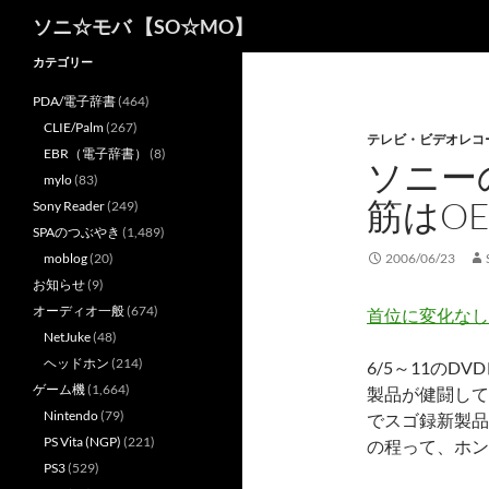
検
ソニ☆モバ 【SO☆MO】
索
カテゴリー
PDA/電子辞書
(464)
CLIE/Palm
(267)
テレビ・ビデオレコ
EBR（電子辞書）
(8)
ソニー
mylo
(83)
筋はO
Sony Reader
(249)
SPAのつぶやき
(1,489)
moblog
(20)
2006/06/23
お知らせ
(9)
オーディオ一般
(674)
首位に変化なし
NetJuke
(48)
ヘッドホン
(214)
6/5～11の
ゲーム機
(1,664)
製品が健闘して
Nintendo
(79)
でスゴ録新製品
PS Vita (NGP)
(221)
の程って、ホン
PS3
(529)