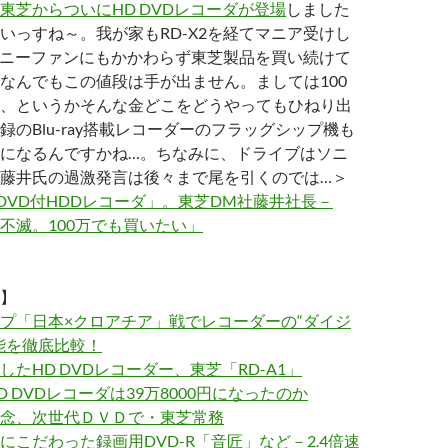
東芝からついにHD DVDレコーダが登場
しました
いっすね～。我が家もRD-X2を経てマニア受けし
、ソニーファンにもかかわらず東芝製品を買い続けて
なんでもこの値段は手が出ません。ましては100
、というかそんな金どこをどうやってもひねり出
録のBlu-ray搭載レコーダーのフラッグシップ機も
になるんですかね…。ちなみに、ドライブはソニ
。藤井氏の過激発言は後々まで尾を引くのでは…＞
D DVD付HDDレコーダ」。東芝DM社藤井社長－
久不滅。100万でも買いたい」
】
プ「日本×クロアチア」戦でレコーダーの“ダイジ
能を徹底比較！
したHD DVDレコーダー、東芝「RD-A1」
 DVDレコーダは39万8000円になったのか
念、次世代ＤＶＤで・東芝常務
にこだわった録画用DVD-R「音匠」など－2.4倍速