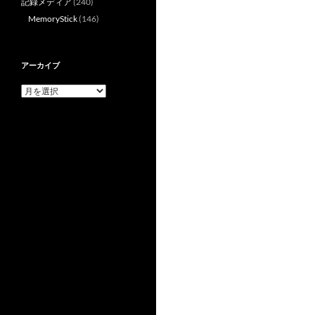
ョ
記録メディア
(240)
MemoryStick
(146)
ン
アーカイブ
ア
ー
カ
イ
ブ