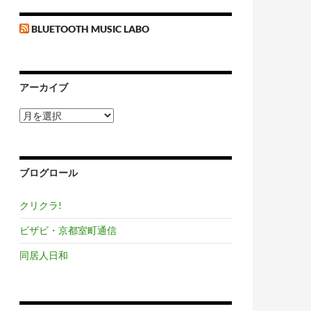
BLUETOOTH MUSIC LABO
アーカイブ
ア
ー
カ
イ
ブ
ブログロール
クリクラ!
ビザビ・京都室町通信
同居人日和