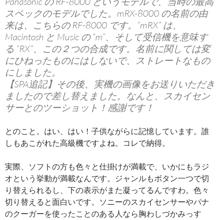
Panasonic の RF-8000 というモデルで、当時の最高
スペックのモデルでした。mRX-8000 の名前の由
来は、こちらの RF-8000 です。”mRX” は、
Macintosh と Music の “m”、そして受信機を意味す
る “RX”、この２つの合成です。名前に関しては変
にひねったものにはしないで、ストレートなもの
にしました。
【SPA追記】その後、実機の画像をお送りいただき
ましたので差し替えました。なんと、スカイセン
サーとのツーショット！感謝です！
とのこと。はい、はい！子供ながらに記憶しています。誰
しもあこがれた高級機ですよね。コレで納得。
実際、ソフトの方も色々と仕掛けが満載で、いかにもラジ
オという挙動が満載なんです。ジャンルもボタン一つで切
り替えられるし、下の表示がまた凝ってるんですわ。色々
切り替えると面白いです。ソニーのスカイセンサーやパナ
のクーガーを使ったことのある人なら胸わしづかみっす