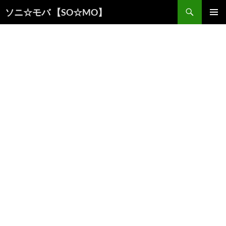
検
ソニ☆モバ 【SO☆MO】
索
コ
メインメ
ン
ニュー
テ
ン
ツ
へ
ス
キ
ッ
プ