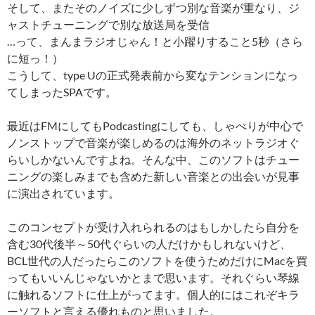
そして、またそのノイズに少しずつ別な音楽が重なり、ジ
ャストチューニングで別な放送局を受信
…って、まんまラジオじゃん！と小躍りすること5秒（さら
に短っ！）
こうして、type Uの正式発表前から変なテンションになっ
てしまったSPAです。
最近はFMにしてもPodcastingにしても、しゃべりが中心で
ノンストップで音楽が楽しめるのは海外のネットラジオぐ
らいしかないんですよね。そんな中、このソフトはチュー
ニングの楽しみまでも含めた新しい音楽との出会いが見事
に演出されています。
このコンセプトが受け入れられるのはもしかしたら自分を
含む30代後半～50代ぐらいの人だけかもしれないけど、
BCL世代の人だったらこのソフトを使うためだけにMacを買
ってもいいんじゃないかとまで思います。それぐらい琴線
に触れるソフトに仕上がってます。個人的にはこれぞキラ
ーソフトと言える優れものと思いました。