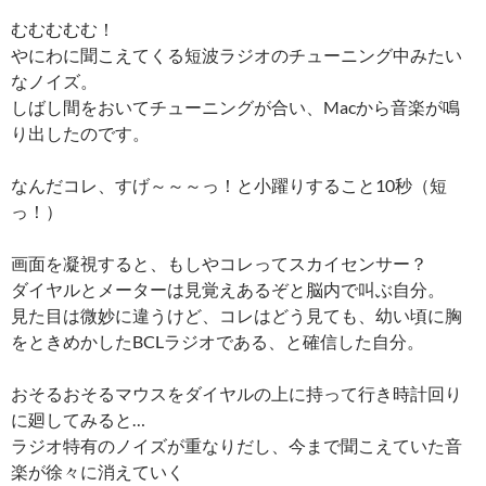
むむむむむ！
やにわに聞こえてくる短波ラジオのチューニング中みたい
なノイズ。
しばし間をおいてチューニングが合い、Macから音楽が鳴
り出したのです。
なんだコレ、すげ～～～っ！と小躍りすること10秒（短
っ！）
画面を凝視すると、もしやコレってスカイセンサー？
ダイヤルとメーターは見覚えあるぞと脳内で叫ぶ自分。
見た目は微妙に違うけど、コレはどう見ても、幼い頃に胸
をときめかしたBCLラジオである、と確信した自分。
おそるおそるマウスをダイヤルの上に持って行き時計回り
に廻してみると…
ラジオ特有のノイズが重なりだし、今まで聞こえていた音
楽が徐々に消えていく