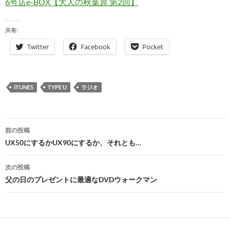
6号店e-BOX【大人の秋葉原 第2回】
共有:
Twitter
Facebook
Pocket
ITUNES
TYPE U
ラジオ
投
前の投稿
稿
UX50にするかUX90にするか、それとも…
ナ
次の投稿
ビ
父の日のプレゼントに最適なDVDウォークマン
ゲ
ー