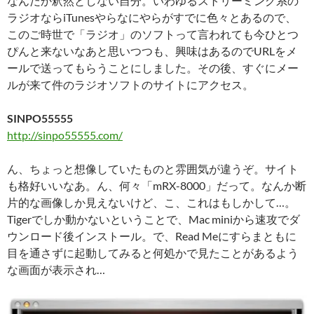
なんだか釈然としない自分。いわゆるストリーミング系の
ラジオならiTunesやらなにやらがすでに色々とあるので、
このご時世で「ラジオ」のソフトって言われても今ひとつ
ぴんと来ないなあと思いつつも、興味はあるのでURLをメ
ールで送ってもらうことにしました。その後、すぐにメー
ルが来て件のラジオソフトのサイトにアクセス。
SINPO55555
http://sinpo55555.com/
ん、ちょっと想像していたものと雰囲気が違うぞ。サイト
も格好いいなあ。ん、何々「mRX-8000」だって。なんか断
片的な画像しか見えないけど、こ、これはもしかして…。
Tigerでしか動かないということで、Mac miniから速攻でダ
ウンロード後インストール。で、Read Meにすらまともに
目を通さずに起動してみると何処かで見たことがあるよう
な画面が表示され…