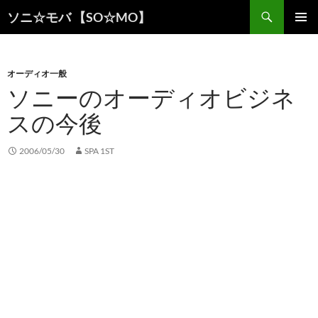
検
ソニ☆モバ 【SO☆MO】
索
コ
メインメ
ン
ニュー
テ
ン
オーディオ一般
ツ
ソニーのオーディオビジネ
へ
スの今後
ス
キ
ッ
2006/05/30
SPA 1ST
プ