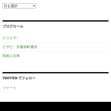
ア
ー
カ
イ
ブ
ブログロール
クリクラ!
ビザビ・京都室町通信
同居人日和
TWITTER でフォロー
ツイート