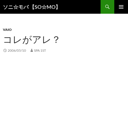
検
ソニ☆モバ 【SO☆MO】
索
コ
メインメ
ン
ニュー
テ
ン
VAIO
ツ
コレがアレ？
へ
ス
2006/05/10
SPA 1ST
キ
ッ
プ