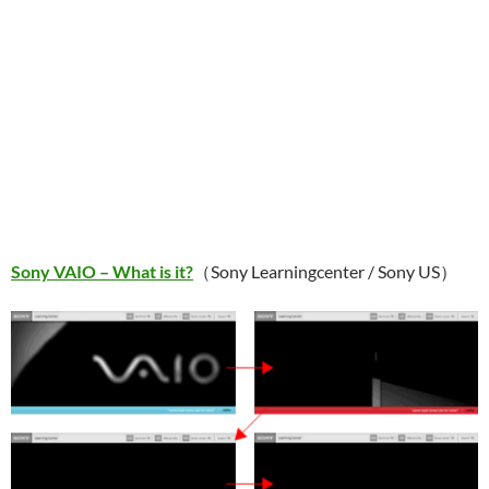
Sony VAIO – What is it?
（Sony Learningcenter / Sony US）