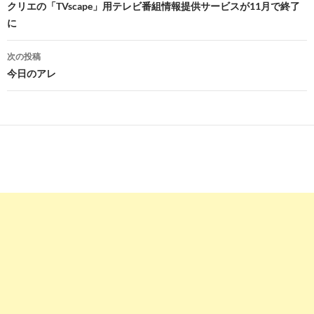
稿
クリエの「TVscape」用テレビ番組情報提供サービスが11月で終了
に
ナ
ビ
次の投稿
今日のアレ
ゲ
ー
シ
ョ
ン