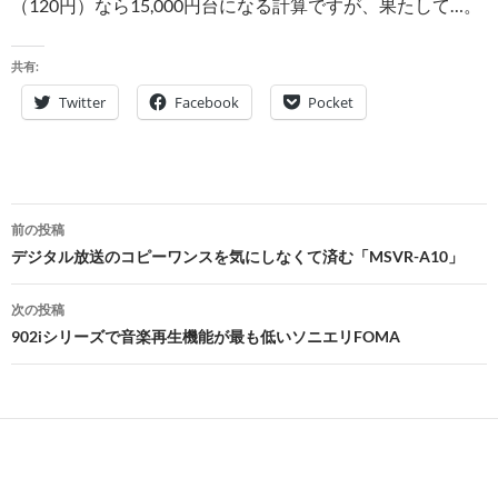
（120円）なら15,000円台になる計算ですが、果たして…。
共有:
Twitter
Facebook
Pocket
投
前の投稿
稿
デジタル放送のコピーワンスを気にしなくて済む「MSVR-A10」
ナ
次の投稿
ビ
902iシリーズで音楽再生機能が最も低いソニエリFOMA
ゲ
ー
シ
ョ