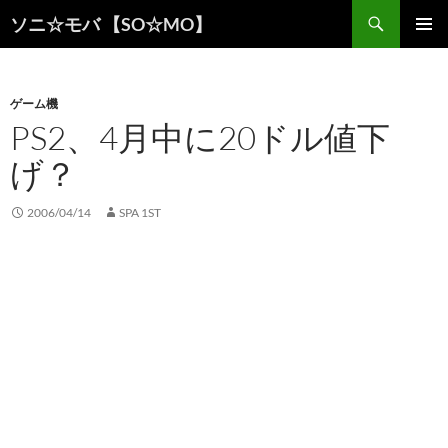
検
ソニ☆モバ 【SO☆MO】
索
コ
メインメ
ン
ニュー
テ
ン
ゲーム機
ツ
PS2、4月中に20ドル値下
へ
げ？
ス
キ
ッ
2006/04/14
SPA 1ST
プ