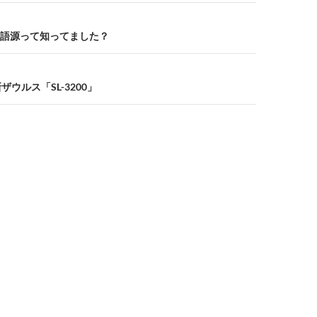
語源って知ってました？
ザウルス「SL-3200」