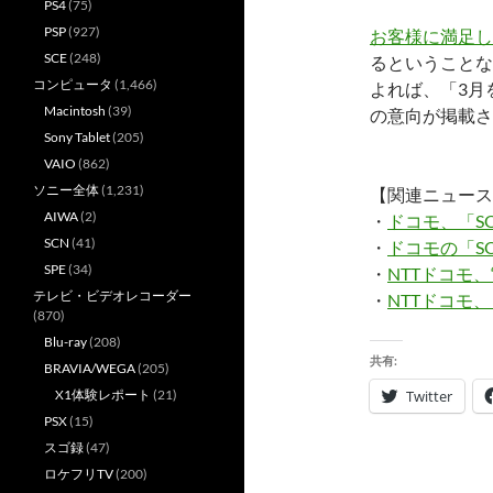
PS4
(75)
PSP
(927)
お客様に満足し
SCE
(248)
るということな
コンピュータ
(1,466)
よれば、「3月
Macintosh
(39)
の意向が掲載さ
Sony Tablet
(205)
VAIO
(862)
ソニー全体
(1,231)
【関連ニュース
AIWA
(2)
・
ドコモ、「SO
SCN
(41)
・
ドコモの「SO
SPE
(34)
・
NTTドコモ、
テレビ・ビデオレコーダー
・
NTTドコモ
(870)
Blu-ray
(208)
共有:
BRAVIA/WEGA
(205)
X1体験レポート
(21)
Twitter
PSX
(15)
スゴ録
(47)
ロケフリTV
(200)