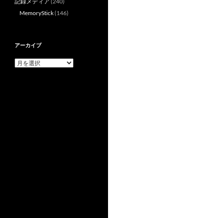
記録メディア
(240)
MemoryStick
(146)
アーカイブ
ア
ー
カ
イ
ブ