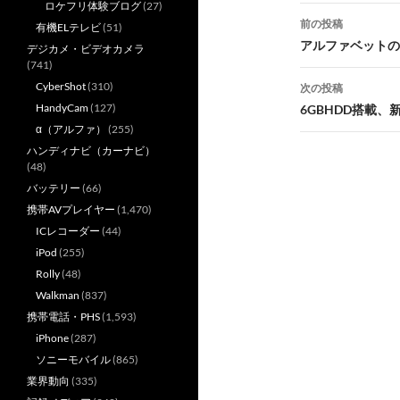
ロケフリ体験ブログ
(27)
投
前の投稿
有機ELテレビ
(51)
稿
アルファベットの
デジカメ・ビデオカメラ
(741)
ナ
CyberShot
(310)
次の投稿
ビ
HandyCam
(127)
6GBHDD搭載、新
α（アルファ）
(255)
ゲ
ハンディナビ（カーナビ）
ー
(48)
バッテリー
(66)
シ
携帯AVプレイヤー
(1,470)
ョ
ICレコーダー
(44)
iPod
(255)
ン
Rolly
(48)
Walkman
(837)
携帯電話・PHS
(1,593)
iPhone
(287)
ソニーモバイル
(865)
業界動向
(335)