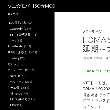
検
ソニ☆モバ 【SO☆MO】
索
カテゴリー
PDA/電子辞書
(464)
CLIE/Palm
(267)
ソニーモバイル
EBR（電子辞書）
(8)
FOMA 
mylo
(83)
延期～
Sony Reader
(249)
SPAのつぶやき
(1,489)
moblog
(20)
2006/03/07
お知らせ
(9)
オーディオ一般
(674)
FOMA「SO9
NetJuke
(48)
ヘッドホン
(214)
NTTドコモは
ゲーム機
(1,664)
FOMA「SO
Nintendo
(79)
引き続き行って
PS Vita (NGP)
(221)
にアナウンスす
PS3
(529)
もさん。）