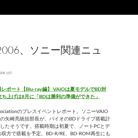
T 2006、ソニー関連ニュ
SPA 1ST
6会場レポート【Blu-ray編】 VAIOは夏モデルでBD対
立ち上げは8月に「BDは勝利の準備ができた」
sc Associationのプレスイベントレポート。ソニーVAIO
の矢崎亮統括部長が、バイオのBDドライブ搭載計
したそうです。搭載時期は初夏で、ノートPCとデ
双方で搭載を予定。BD-R/RE、BD-ROM再生にも