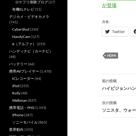
ロケフリ体験ブログ
(27)
が登場
有機ELテレビ
(51)
デジカメ・ビデオカメラ
(741)
共有:
CyberShot
(310)
Twitter
HandyCam
(127)
α（アルファ）
(255)
ハンディナビ（カーナビ）
HDMI
(48)
バッテリー
(66)
携帯AVプレイヤー
(1,470)
投
ICレコーダー
(44)
前の投稿
iPod
(255)
稿
ハイビジョンハン
Rolly
(48)
ナ
Walkman
(837)
次の投稿
携帯電話・PHS
(1,593)
ビ
ソニスタ、ウォー
iPhone
(287)
ゲ
ソニーモバイル
(865)
ー
業界動向
(335)