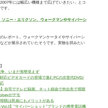
2007年には幅広い機種まで広げていきたい」とコ
です。
006】 ソニー・エリクソン、ウォークマンやサイバーシ
のレポート。ウォークマンケータイやサイバーシ
などが展示されていたそうです。実物を拝みたい
】
戦争、いまだ形勢見えず
MI対応ビデオカードの登場で進むPCの次世代DVD/
応
2006】自宅でテレビ録画、ネット経由で外出先で視聴
nologyがデモ
視聴は民放にもメリットがある
006 Vol.3】“サイバーショット”ブランドの携帯電話機