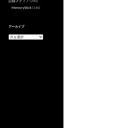
記録メディア
(240)
シ
MemoryStick
(146)
ョ
ン
アーカイブ
ア
ー
カ
イ
ブ