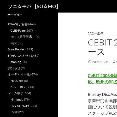
検
ソニ☆モバ 【SO☆MO】
索
カテゴリー
PDA/電子辞書
(464)
CLIE/Palm
(267)
ソニー全体
EBR（電子辞書）
(8)
CEBI
mylo
(83)
ース
Sony Reader
(249)
SPAのつぶやき
(1,489)
moblog
(20)
2006/03/11
お知らせ
(9)
オーディオ一般
(674)
CeBIT 200
NetJuke
(48)
応。欧州のBD
ヘッドホン
(214)
ゲーム機
(1,664)
Blu-ray Di
Nintendo
(79)
事業部門企画部
PS Vita (NGP)
(221)
画について説明
PS3
(529)
スクトップPCの