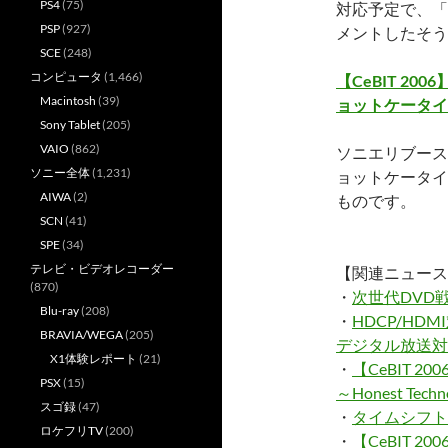
PS4
(75)
対応予定で、「
PSP
(927)
メントしたそう
SCE
(248)
コンピュータ
(1,466)
【CeBIT 2
Macintosh
(39)
ョットケータイ
Sony Tablet
(205)
VAIO
(862)
ソニエリブース
ソニー全体
(1,231)
ョットケータイ
AIWA
(2)
ものです。
SCN
(41)
SPE
(34)
テレビ・ビデオレコーダー
【関連ニュース
(870)
・
次世代DVD
Blu-ray
(208)
・
HDCP/HD
BRAVIA/WEGA
(205)
デジタル放送対
X1体験レポート
(21)
・
【CeBIT 
PSX
(15)
～Honest Tech
スゴ録
(47)
・
タイムシフト
ロケフリTV
(200)
・
【CeBIT 2