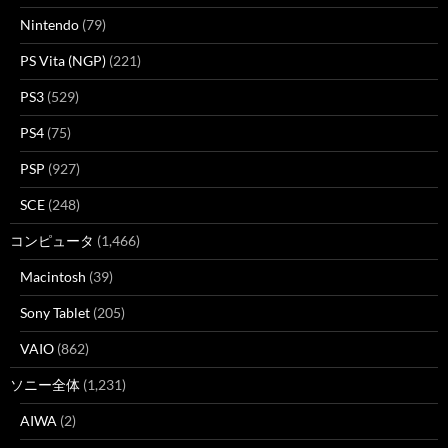
Nintendo
(79)
PS Vita (NGP)
(221)
PS3
(529)
PS4
(75)
PSP
(927)
SCE
(248)
コンピュータ
(1,466)
Macintosh
(39)
Sony Tablet
(205)
VAIO
(862)
ソニー全体
(1,231)
AIWA
(2)