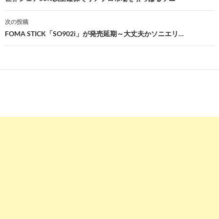
ナ
次の投稿
ビ
FOMA STICK「SO902i」が発売延期～大丈夫かソニエリ…
ゲ
ー
シ
ョ
ン