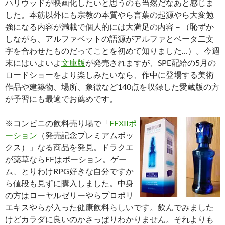
ハリウッドが映画化したいと思うのも当然だなあと感じま
した。本筋以外にも宗教の本質やら言葉の起源やら大変勉
強になる内容が満載で個人的には大満足の内容－（恥ずか
しながら、アルファベットの語源がアルファとベータ二文
字を合わせたものだってことを初めて知りました…）。今週
末にはいよいよ
文庫版
が発売されますが、SPE配給の5月の
ロードショーをより楽しみたいなら、作中に登場する美術
作品や建築物、場所、象徴など140点を収録した愛蔵版の方
が予習にも最適でお薦めです。
※コンビニの飲料売り場で「
FFXIIポ
ーション
（発売記念プレミアムボッ
クス）」なる商品を発見。ドラクエ
が薬草ならFFはポーション。ゲー
ム、とりわけRPG好きな自分ですか
ら値段も見ずに購入しました。中身
の方はローヤルゼリーやらプロポリ
エキスやらが入った健康飲料らしいです。飲んでみました
けどカラダに良いのかさっぱりわかりません。それよりも