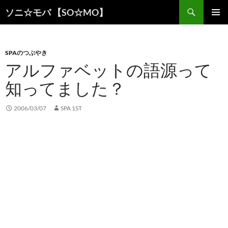
検
ソニ☆モバ 【SO☆MO】
索
コ
メインメ
ン
ニュー
テ
ン
SPAのつぶやき
ツ
アルファベットの語源って
へ
知ってました？
ス
キ
ッ
2006/03/07
SPA 1ST
プ