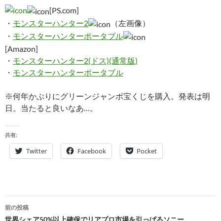
[PS.com]
・
モンスターハンター2
（左画像）
・
モンスターハンターポータブル
[Amazon]
・
モンスターハンター2(ドス)(通常版)
・
モンスターハンターポータブル
※何年かぶりにグリーンジャンボ宝くじを購入。発表は明
日。当たると良いなあ…。
共有:
Twitter
Facebook
Pocket
投
前の投稿
稿
世界シェア50%以上確保でリアプロ市場を引っぱるソニー