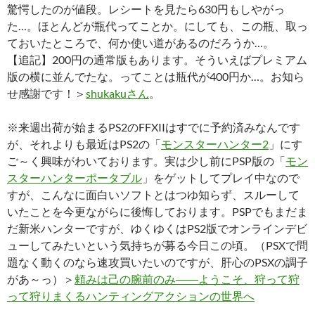
驚愕したのが値段。レシートを見たら630円もしやがっ
た…。ほとんどが瓶代ってことか。にしても、この瓶、取っ
ておいたところで、何か使い道があるのだろうか…。
【追記】200円の通常版もあります。そういえばプレミアム
版の横に並んでたな。ってことは瓶代が400円か…。お知ら
せ感謝です！＞
shukakuさん
。
※来週出荷が始まるPS2のFFXIIはすでに予約済みなんです
が、それよりも最近はPS2の「
モンスターハンター2
」にす
ご～く興味がわいております。実は少し前にPSP版の「
モン
スターハンターポータブル
」をゲットしてプレイ中なので
すが、こんなに面白いソフトとはつゆ知らず、スルーして
いたことを今更ながらに後悔しております。PSPでもまだま
だ新米ハンターですが、ゆくゆくはPS2版でオンラインデビ
ューしてみたいという気持ちが募る今日この頃。（PSXで問
題なく動くのなら速攻買いたいのですが、肝心のPSXの調子
があ～っ）＞
頼みは己の腕前のみ――ようこそ、狩って狩
って狩りまくるハンティングアクションの世界へ