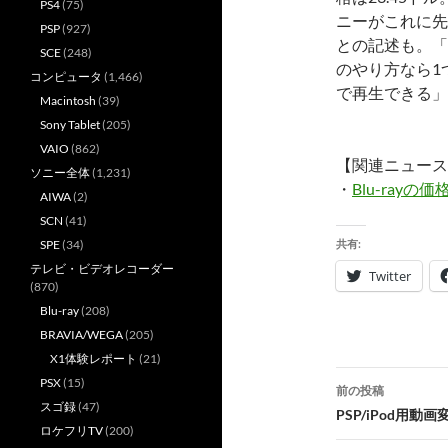
PS4
(75)
ニーがこれに先
PSP
(927)
との記述も。「
SCE
(248)
のやり方なら1
コンピュータ
(1,466)
で再生できる」
Macintosh
(39)
Sony Tablet
(205)
VAIO
(862)
【関連ニュース
ソニー全体
(1,231)
・
Blu-ray
AIWA
(2)
SCN
(41)
SPE
(34)
共有:
テレビ・ビデオレコーダー
Twitter
(870)
Blu-ray
(208)
BRAVIA/WEGA
(205)
X1体験レポート
(21)
投
PSX
(15)
前の投稿
スゴ録
(47)
稿
PSP/iPod用
ロケフリTV
(200)