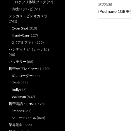
ナ
ロケフリ体験ブログ
(27)
次の投稿
有機ELテレビ
(51)
ビ
iPod nano 1
デジカメ・ビデオカメラ
ゲ
(741)
CyberShot
(310)
ー
HandyCam
(127)
シ
α（アルファ）
(255)
ハンディナビ（カーナビ）
ョ
(48)
ン
バッテリー
(66)
携帯AVプレイヤー
(1,470)
ICレコーダー
(44)
iPod
(255)
Rolly
(48)
Walkman
(837)
携帯電話・PHS
(1,593)
iPhone
(287)
ソニーモバイル
(865)
業界動向
(335)