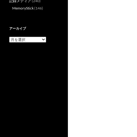
記録メディア
(240)
MemoryStick
(146)
アーカイブ
ア
ー
カ
イ
ブ