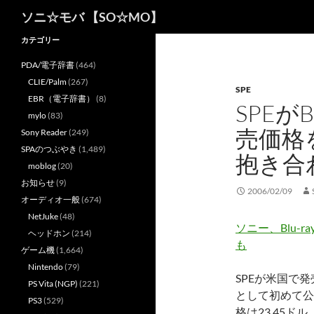
検
ソニ☆モバ 【SO☆MO】
索
カテゴリー
PDA/電子辞書
(464)
CLIE/Palm
(267)
SPE
EBR（電子辞書）
(8)
SPEが
mylo
(83)
売価格
Sony Reader
(249)
SPAのつぶやき
(1,489)
抱き合
moblog
(20)
お知らせ
(9)
2006/02/09
オーディオ一般
(674)
NetJuke
(48)
ソニー、Blu-
ヘッドホン
(214)
も
ゲーム機
(1,664)
Nintendo
(79)
SPEが米国で発
PS Vita (NGP)
(221)
として初めて公
PS3
(529)
格は23.45