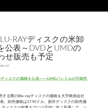
BLU-RAYディスクの米卸
を公表～DVDとUMDの
わせ販売も予定
SPA 1ST
rayディスクの価格を公表――UMDバンドルの可能性
売する際のBlu-rayディスクの価格を大手映画会社
表。卸売価格は17.95ドル、新作ディスクの卸売価
ドル。ディスクは初夏までには店頭に並ぶ見通しで、ソ