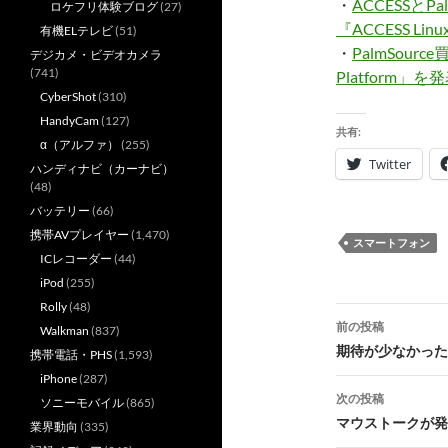
・
ACCESSとP
ロケフリ体験ブログ
(27)
『ACCESS Lin
有機ELテレビ
(51)
・
PalmSourc
デジカメ・ビデオカメラ
(741)
Platform」を
CyberShot
(310)
HandyCam
(127)
共有:
α（アルファ）
(255)
Twitter
ハンディナビ（カーナビ）
(48)
バッテリー
(66)
携帯AVプレイヤー
(1,470)
スマートフォン
ICレコーダー
(44)
iPod
(255)
Rolly
(48)
投
前の投稿
Walkman
(837)
稿
期待が少なかった
携帯電話・PHS
(1,593)
iPhone
(287)
ナ
次の投稿
ソニーモバイル
(865)
ビ
マウストークが発
業界動向
(335)