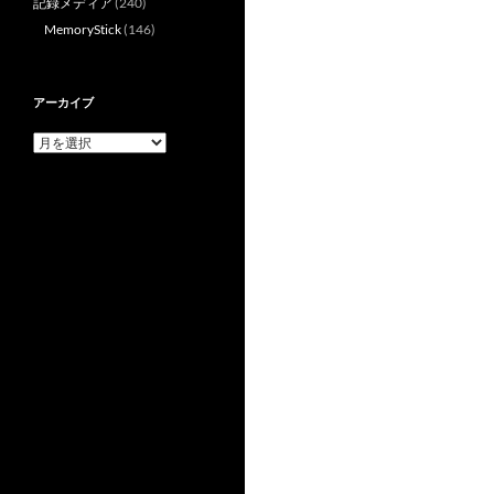
記録メディア
(240)
ゲ
MemoryStick
(146)
ー
シ
アーカイブ
ョ
ア
ン
ー
カ
イ
ブ