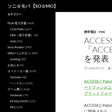
検
ソニ☆モバ 【SO☆MO】
索
カテゴリー
PDA/電子辞書
(464)
CLIE/Palm
(267)
携帯電話・PHS
EBR（電子辞書）
(8)
ACCE
mylo
(83)
「ACCE
Sony Reader
(249)
SPAのつぶやき
(1,489)
を発表
moblog
(20)
お知らせ
(9)
2006/02/15
オーディオ一般
(674)
NetJuke
(48)
ACCESSとPalm
ヘッドホン
(214)
ートフォンおよ
ゲーム機
(1,664)
プラットフォー
Nintendo
(79)
PS Vita (NGP)
(221)
ACCESSとP
PS3
(529)
に開発された、