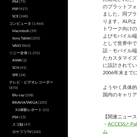
PS4
(75)
のプラットフォーム
PSP
(927)
ました。同プラット
SCE
(248)
ります。ALPは
コンピュータ
(1,466)
トワーク向けの
Macintosh
(39)
よびモバイル端
Sony Tablet
(205)
として世界中で
VAIO
(862)
話・モバイル端
ソニー全体
(1,231)
たカスタマイズ
AIWA
(2)
に設計されてい
SCN
(41)
2006年末ま
SPE
(34)
テレビ・ビデオレコーダー
ようやく具体的
(870)
国内のキャリア
Blu-ray
(208)
BRAVIA/WEGA
(205)
X1体験レポート
(21)
【関連ニュース
PSX
(15)
・
ACCESSとP
スゴ録
(47)
ム
ロケフリTV
(200)