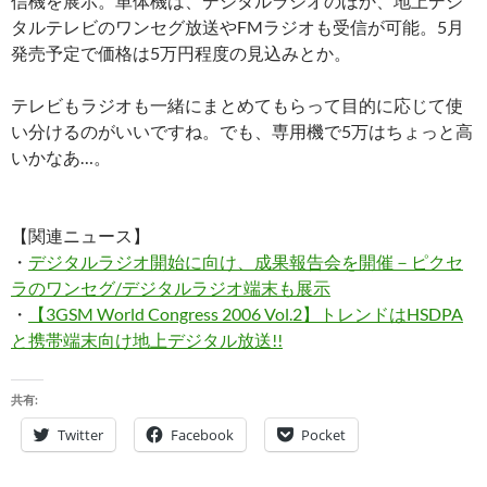
信機を展示。単体機は、デジタルラジオのほか、地上デジ
タルテレビのワンセグ放送やFMラジオも受信が可能。5月
発売予定で価格は5万円程度の見込みとか。
テレビもラジオも一緒にまとめてもらって目的に応じて使
い分けるのがいいですね。でも、専用機で5万はちょっと高
いかなあ…。
【関連ニュース】
・
デジタルラジオ開始に向け、成果報告会を開催－ピクセ
ラのワンセグ/デジタルラジオ端末も展示
・
【3GSM World Congress 2006 Vol.2】トレンドはHSDPA
と携帯端末向け地上デジタル放送!!
共有:
Twitter
Facebook
Pocket