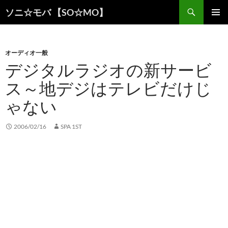
検
ソニ☆モバ 【SO☆MO】
索
コ
メインメ
ン
ニュー
テ
ン
オーディオ一般
ツ
デジタルラジオの新サービ
へ
ス～地デジはテレビだけじ
ス
キ
ゃない
ッ
プ
2006/02/16
SPA 1ST