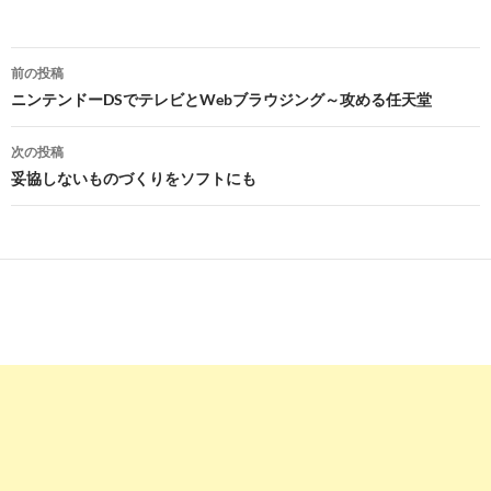
投
前の投稿
稿
ニンテンドーDSでテレビとWebブラウジング～攻める任天堂
ナ
次の投稿
ビ
妥協しないものづくりをソフトにも
ゲ
ー
シ
ョ
ン