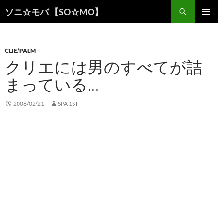
検
ソニ☆モバ 【SO☆MO】
索
コ
メインメ
ン
ニュー
テ
ン
CLIE/PALM
ツ
クリエには男のすべてが詰
へ
まっている…
ス
キ
ッ
2006/02/21
SPA 1ST
プ