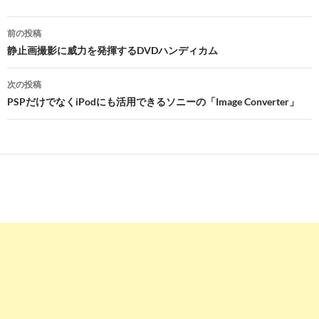
投
前の投稿
稿
静止画撮影に威力を発揮するDVDハンディカム
ナ
次の投稿
ビ
PSPだけでなくiPodにも活用できるソニーの「Image Converter」
ゲ
ー
シ
ョ
ン