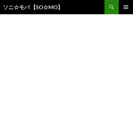
検
ソニ☆モバ 【SO☆MO】
索
コ
メインメ
ン
ニュー
テ
ン
ツ
へ
ス
キ
ッ
プ