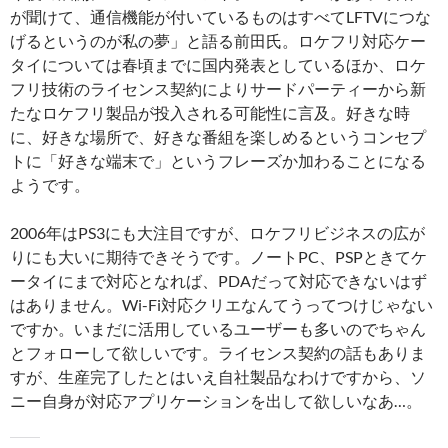
が聞けて、通信機能が付いているものはすべてLFTVにつな
げるというのが私の夢」と語る前田氏。ロケフリ対応ケー
タイについては春頃までに国内発表としているほか、ロケ
フリ技術のライセンス契約によりサードパーティーから新
たなロケフリ製品が投入される可能性に言及。好きな時
に、好きな場所で、好きな番組を楽しめるというコンセプ
トに「好きな端末で」というフレーズか加わることになる
ようです。
2006年はPS3にも大注目ですが、ロケフリビジネスの広が
りにも大いに期待できそうです。ノートPC、PSPときてケ
ータイにまで対応となれば、PDAだって対応できないはず
はありません。Wi-Fi対応クリエなんてうってつけじゃない
ですか。いまだに活用しているユーザーも多いのでちゃん
とフォローして欲しいです。ライセンス契約の話もありま
すが、生産完了したとはいえ自社製品なわけですから、ソ
ニー自身が対応アプリケーションを出して欲しいなあ…。