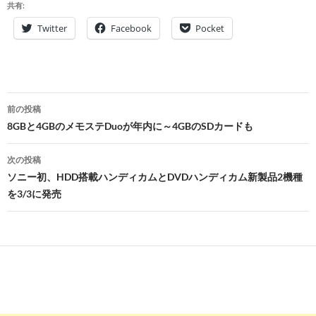
共有:
Twitter
Facebook
Pocket
投
前の投稿
稿
8GBと4GBのメモステDuoが年内に～4GBのSDカードも
ナ
次の投稿
ビ
ソニー初、HDD搭載ハンディカムとDVDハンディカム新製品2機種
を3/3に発売
ゲ
ー
シ
ョ
ン