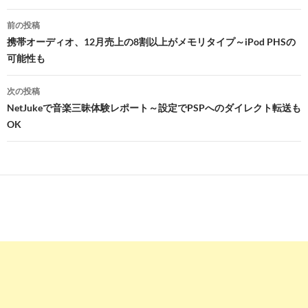
投
前の投稿
稿
携帯オーディオ、12月売上の8割以上がメモリタイプ～iPod PHSの
可能性も
ナ
ビ
次の投稿
NetJukeで音楽三昧体験レポート～設定でPSPへのダイレクト転送も
ゲ
OK
ー
シ
ョ
ン