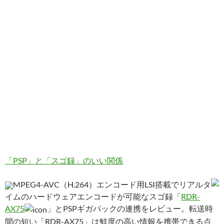
「PSP」と「スゴ録」のいい関係
MPEG4-AVC（H.264）エンコード用LSI搭載でリアルタ
イムのハードウェアエンコードが可能なスゴ録「
RDR-
AX75
」とPSPギガパックの連携をレビュー。転送時
間の短い「RDR-AX75」は鮮度の高い情報を携帯できる点