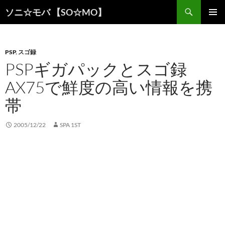
検
ソニ☆モバ 【SO☆MO】
索
コ
メインメ
ン
ニュー
テ
ン
PSP
,
スゴ録
ツ
PSPギガパックとスゴ録
へ
AX75で鮮度の高い情報を携
ス
キ
帯
ッ
プ
2005/12/22
SPA 1ST