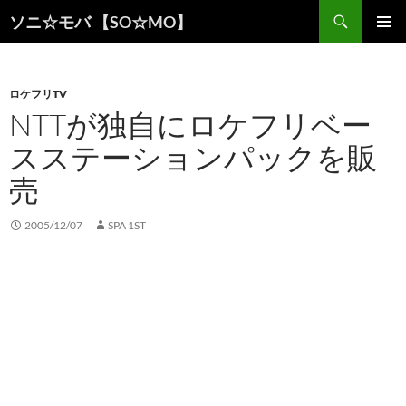
検
ソニ☆モバ 【SO☆MO】
索
コ
メインメ
ン
ニュー
テ
ン
ロケフリTV
ツ
NTTが独自にロケフリベー
へ
スステーションパックを販
ス
キ
売
ッ
プ
2005/12/07
SPA 1ST