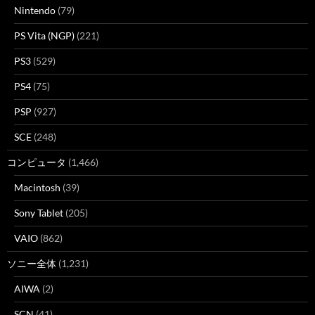
Nintendo
(79)
PS Vita (NGP)
(221)
PS3
(529)
PS4
(75)
PSP
(927)
SCE
(248)
コンピュータ
(1,466)
Macintosh
(39)
Sony Tablet
(205)
VAIO
(862)
ソニー全体
(1,231)
AIWA
(2)
SCN
(41)