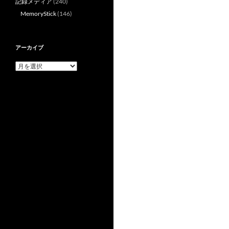
記録メディア
(240)
MemoryStick
(146)
アーカイブ
ア
ー
カ
イ
ブ