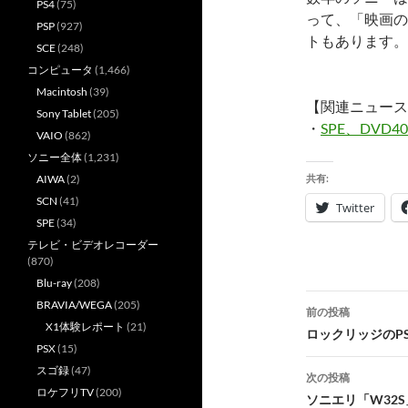
PS4
(75)
って、「映画の
PSP
(927)
トもあります。
SCE
(248)
コンピュータ
(1,466)
Macintosh
(39)
【関連ニュース
Sony Tablet
(205)
・
SPE、DVD
VAIO
(862)
ソニー全体
(1,231)
AIWA
(2)
共有:
SCN
(41)
Twitter
SPE
(34)
テレビ・ビデオレコーダー
(870)
Blu-ray
(208)
投
BRAVIA/WEGA
(205)
前の投稿
X1体験レポート
(21)
稿
ロックリッジのPS
PSX
(15)
ナ
スゴ録
(47)
次の投稿
ロケフリTV
(200)
ビ
ソニエリ「W32S