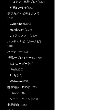
ロケフリ体験ブログ
(27)
ゲ
有機ELテレビ
(51)
ー
デジカメ・ビデオカメラ
(741)
シ
CyberShot
(310)
HandyCam
(127)
ョ
α（アルファ）
(255)
ン
ハンディナビ（カーナビ）
(48)
バッテリー
(66)
携帯AVプレイヤー
(1,470)
ICレコーダー
(44)
iPod
(255)
Rolly
(48)
Walkman
(837)
携帯電話・PHS
(1,593)
iPhone
(287)
ソニーモバイル
(865)
業界動向
(335)