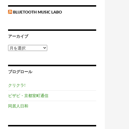
BLUETOOTH MUSIC LABO
アーカイブ
ア
ー
カ
イ
ブ
ブログロール
クリクラ!
ビザビ・京都室町通信
同居人日和