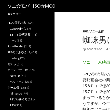
検
ソニ☆モバ 【SO☆MO】
索
カテゴリー
PDA/電子辞書
(464)
CLIE/Palm
(267)
SPE
,
ソニー全体
EBR（電子辞書）
(8)
蜘蛛男
mylo
(83)
Sony Reader
(249)
2005/12/05
SPAのつぶやき
(1,489)
moblog
(20)
ソニー、米映画
お知らせ
(9)
オーディオ一般
(674)
SPEが米市場
NetJuke
(48)
要映画会社の興
ヘッドホン
(214)
15.8％（12
ゲーム機
(1,664)
15.7％（12
Nintendo
(79)
まっているとか
PS Vita (NGP)
(221)
うですが、今年
PS3
(529)
数年のソニーは