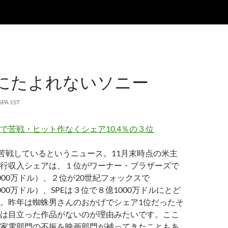
にたよれないソニー
SPA 1ST
で苦戦・ヒット作なくシェア10.4％の３位
で苦戦しているというニュース。11月末時点の米主
行収入シェアは、１位がワーナー・ブラザーズで
億3000万ドル）、２位が20世紀フォックスで
億2000万ドル）、SPEは３位で８億1000万ドルにとど
。昨年は蜘蛛男さんのおかげでシェア1位だったそ
は目立った作品がないのが理由みたいです。ここ
家電部門の不振を映画部門が補ってきたこともあ