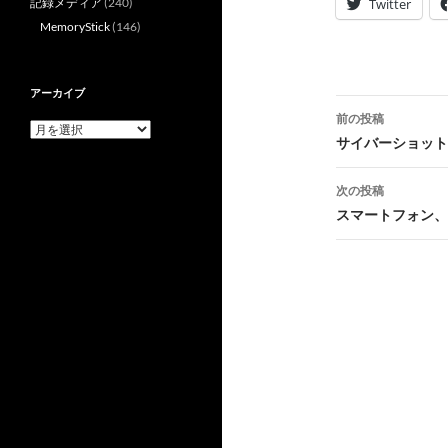
記録メディア
(240)
Twitter
MemoryStick
(146)
アーカイブ
投
前の投稿
ア
稿
サイバーショット
ー
カ
ナ
イ
次の投稿
ブ
ビ
スマートフォン、
ゲ
ー
シ
ョ
ン