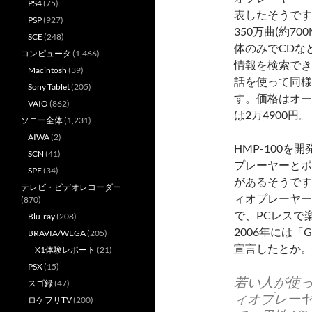
PS4
(75)
表したそうです。
PSP
(927)
350万曲(約7
SCE
(248)
体のみでCDな
コンピュータ
(1,466)
情報を検索でき
Macintosh
(39)
話を使って同様
Sony Tablet
(205)
す。価格はオー
VAIO
(862)
は2万4900円。
ソニー全体
(1,231)
AIWA
(2)
HMP-100
SCN
(41)
プレーヤーとポ
SPE
(34)
があるそうです
テレビ・ビデオレコーダー
ィオプレーヤー
(870)
で、PCレスで
Blu-ray
(208)
2006年には「G
BRAVIA/WEGA
(205)
宣言したとか。
X1体験レポート
(21)
PSX
(15)
若い人が使
スゴ録
(47)
ィオプレーヤ
ロケフリTV
(200)