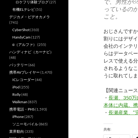
で、男性が8
ロケフリ体験ブログ
(27)
っているの
有機ELテレビ
(51)
こと。
デジカメ・ビデオカメラ
(741)
CyberShot
(310)
おじさんですか
HandyCam
(127)
割りにはデザイ
α（アルファ）
(255)
会社のインテリ
ハンディナビ（カーナビ）
らはデータベー
(48)
レスで使える分
バッテリー
(66)
されるようなこ
携帯AVプレイヤー
(1,470)
うに取れてしま
ICレコーダー
(44)
iPod
(255)
【関連ニュース
Rolly
(48)
・
長瀬、350万
Walkman
(837)
本体に内蔵。携
携帯電話・PHS
(1,593)
・
長瀬産業、“
iPhone
(287)
ソニーモバイル
(865)
共有:
業界動向
(335)