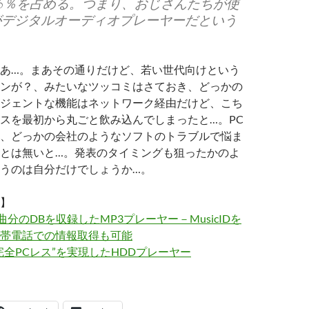
6％を占める。つまり、おじさんたちが使
がデジタルオーディオプレーヤーだという
あ…。まあその通りだけど、若い世代向けという
ンが？、みたいなツッコミはさておき、どっかの
ジェントな機能はネットワーク経由だけど、こち
スを最初から丸ごと飲み込んでしまったと…。PC
、どっかの会社のようなソフトのトラブルで悩ま
とは無いと…。発表のタイミングも狙ったかのよ
うのは自分だけでしょうか…。
】
曲分のDBを収録したMP3プレーヤー－MusicIDを
帯電話での情報取得も可能
完全PCレス”を実現したHDDプレーヤー