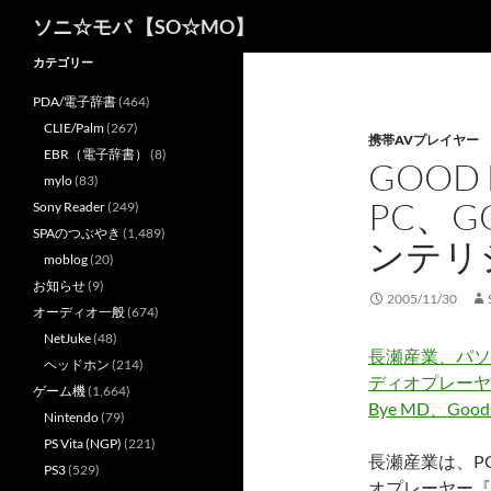
検
ソニ☆モバ 【SO☆MO】
索
カテゴリー
PDA/電子辞書
(464)
CLIE/Palm
(267)
携帯AVプレイヤー
EBR（電子辞書）
(8)
GOOD 
mylo
(83)
PC、G
Sony Reader
(249)
SPAのつぶやき
(1,489)
ンテリ
moblog
(20)
お知らせ
(9)
2005/11/30
オーディオ一般
(674)
NetJuke
(48)
長瀬産業、パソ
ヘッドホン
(214)
ディオプレーヤー
ゲーム機
(1,664)
Bye MD、Go
Nintendo
(79)
PS Vita (NGP)
(221)
長瀬産業は、P
PS3
(529)
オプレーヤー『TR