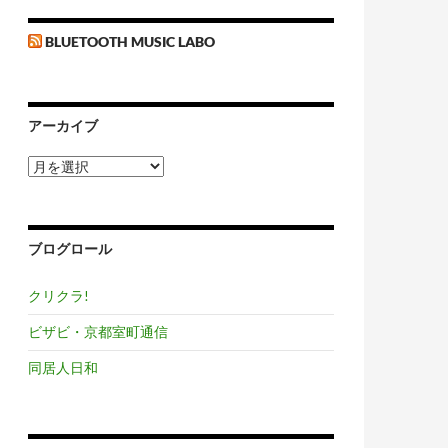
BLUETOOTH MUSIC LABO
アーカイブ
ア
ー
カ
イ
ブ
ブログロール
クリクラ!
ビザビ・京都室町通信
同居人日和