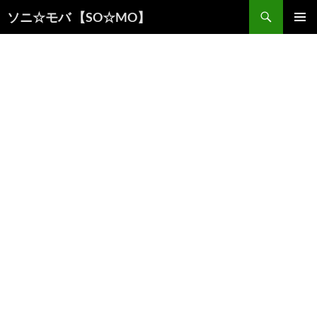
検
ソニ☆モバ 【SO☆MO】
索
コ
メインメ
ン
ニュー
テ
ン
ツ
へ
ス
キ
ッ
プ