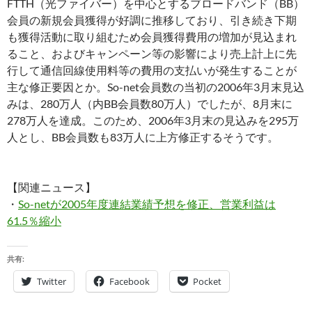
FTTH（光ファイバー）を中心とするブロードバンド（BB）
会員の新規会員獲得が好調に推移しており、引き続き下期
も獲得活動に取り組むため会員獲得費用の増加が見込まれ
ること、およびキャンペーン等の影響により売上計上に先
行して通信回線使用料等の費用の支払いが発生することが
主な修正要因とか。So-net会員数の当初の2006年3月末見込
みは、280万人（内BB会員数80万人）でしたが、8月末に
278万人を達成。このため、2006年3月末の見込みを295万
人とし、BB会員数も83万人に上方修正するそうです。
【関連ニュース】
・
So-netが2005年度連結業績予想を修正、営業利益は
61.5％縮小
共有:
Twitter
Facebook
Pocket