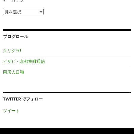
ア
ー
カ
イ
ブ
ブログロール
クリクラ!
ビザビ・京都室町通信
同居人日和
TWITTER でフォロー
ツイート