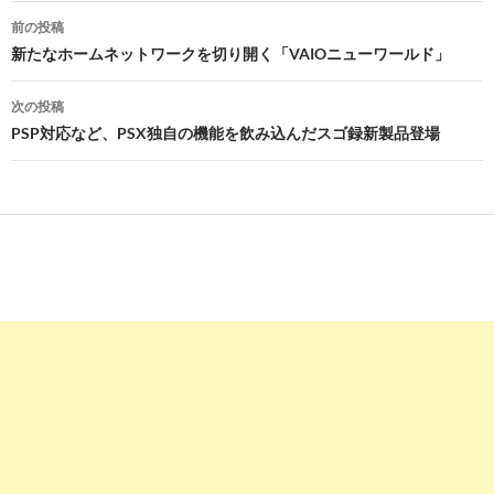
投
前の投稿
稿
新たなホームネットワークを切り開く「VAIOニューワールド」
ナ
次の投稿
ビ
PSP対応など、PSX独自の機能を飲み込んだスゴ録新製品登場
ゲ
ー
シ
ョ
ン