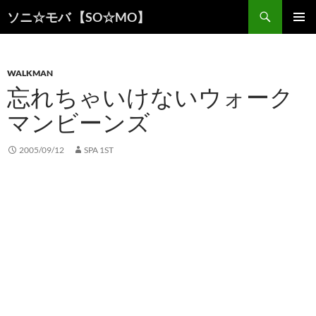
検
ソニ☆モバ 【SO☆MO】
索
コ
メインメ
ン
ニュー
テ
ン
WALKMAN
ツ
忘れちゃいけないウォーク
へ
マンビーンズ
ス
キ
ッ
2005/09/12
SPA 1ST
プ