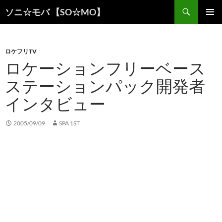
検
ソニ☆モバ 【SO☆MO】
索
コ
メインメ
ン
ニュー
テ
ン
ロケフリTV
ツ
ロケーションフリーベース
へ
ステーションパック開発者
ス
キ
インタビュー
ッ
プ
2005/09/09
SPA 1ST