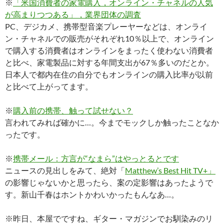
※
「米国消費者の家電購入，オンライン・チャネルの人気
が高まりつつある」，業界団体の調査
PC、デジカメ、携帯型音楽プレーヤーなどは、オンライ
ン・チャネルでの販売がそれぞれ10％以上で、オンライン
で購入する消費者はオンラインをまったく使わない消費者
と比べ、家電製品に対する年間支出が67％多いのだとか。
日本人で都内在住の自分でもオンラインの購入比率が以前
と比べて上がってます。
※
購入前の携帯、触って試せない？
言われてみれば確かに…。今までモックしか触ったことなか
ったです。
※
携帯メール：方言が“なまら”はやっとるとです
ニュースの見出しをみて、絶対「
Matthew’s Best Hit TV+」
の影響じゃないかと思ったら、案の定影響はあったようで
す。新山千春はホントかわいかったもんなあ…。
※昨日、本屋でですね、ギター・マガジンでお馴染みのリ