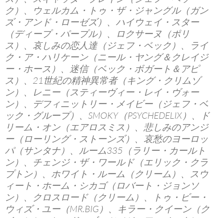
ク）、ウェルカム・トゥ・ザ・ジャングル（ガン
ズ・アンド・ローゼズ）、ハイウェイ・スター
（ディープ・パープル）、ロクサーヌ（ポリ
ス）、哀しみの恋人達（ジェフ・ベック）、ライ
ク・ア・ハリケーン（ニール・ヤング＆クレイジ
ー・ホース）、迷信（ベック・ボガート＆アピ
ス）、21世紀の精神異常者（キング・クリムゾ
ン）、レニー（スティーヴィー・レイ・ヴォー
ン）、デフィニットリー・メイビー（ジェフ・ベ
ック・グループ）、SMOKY（PSYCHEDELIX）、ド
リーム・オン（エアロスミス）、悲しみのアンジ
ー（ローリング・ストーンズ）、哀愁のヨーロッ
パ（サンタナ）、ルーム335（ラリー・カールト
ン）、チェンジ・ザ・ワールド（エリック・クラ
プトン）、ホワイト・ルーム（クリーム）、スウ
ィート・ホーム・シカゴ（ロバート・ジョンソ
ン）、クロスロード（クリーム）、トゥ・ビー・
ウィズ・ユー（MR.BIG）、キラー・クイーン（ク