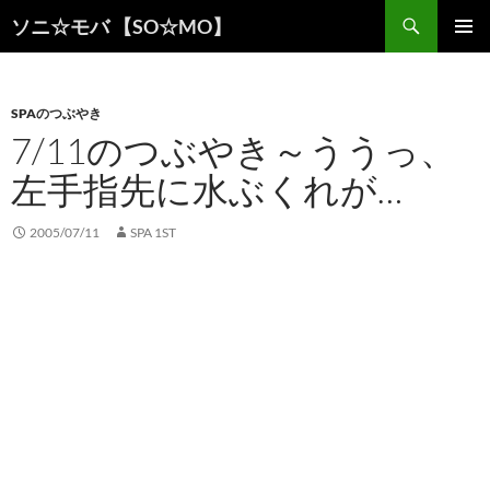
検
ソニ☆モバ 【SO☆MO】
索
コ
メインメ
ン
ニュー
テ
ン
SPAのつぶやき
ツ
7/11のつぶやき～ううっ、
へ
左手指先に水ぶくれが…
ス
キ
ッ
2005/07/11
SPA 1ST
プ