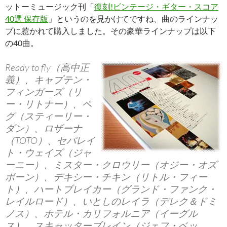
ットーミュージック刊「
復刻!ビンテージ・ギター・スコア
40選 保存版
」というのを見かけてですね、曲のラインナッ
プに惹かれて購入しました。その豪華ラインナップは以下
の40曲。
Ready to fly（高中正
義）、キャプテン・
フィンガーズ（リ
ー・リトナー）、ペ
グ（スティーリー・
ダン）、ロザーナ
（TOTO）、セパレイ
ト・ウェイズ（ジャ
ーニー）、ミスター・クロウリー（オジー・オズ
ボーン）、デキシー・チキン（リトル・フィー
ト）、ハートブレイカー（グランド・ファンク・
レイルロード）、いとしのレイラ（デレク＆ドミ
ノス）、ホテル・カリフォルニア（イーグル
ス）、スキャッターブレイン（ジェフ・ベッ