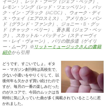
イーン）、レッド・ブーツ（ジェフ・ベック）、
レモン・ソング（レッド・ツェッペリン）、バッ
ク・イン・ブラック（AC/DC）、ウォーク・ディ
ス・ウェイ（エアロスミス）、アメリカン・バン
ド（グランド・ファンク）、ジョニー・B・グッ
ド（チャック・ベリー）、蒼き風（ジェフ・ベッ
ク）、スカットル・バッティン（スティーヴィ
ー・レイ・ヴォーン）、パリの散歩道（ゲイリ
ー・ムーア）※
リットーミュージックさんの書籍
紹介
から引用
どうです、すごいでしょ。ギタ
ー・マガジン創刊時は高校生で、
少ない小遣いをやりくりして、以
後何年も欠かさず買い続けたので
すが、毎月の一番の楽しみだった
のがスコアで、今回のムックは当
時特に気に入っていた曲が多く掲載されているところに惹
かれました。