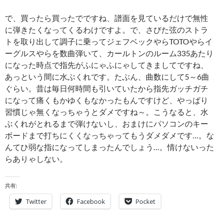
で、買ったら買ったでですね、譜面を見ているだけで無性
に弾きたくなってくるわけですよ。で、さびた弦のストラ
トを取り出して調子に乗ってジェフベックやらTOTOやらイ
ーグルスやらを数曲弾いて、カールトンのルーム335あたり
になった時点で指先がふにゃふにゃしてきましてですね、
あっという間に水ぶくれです。たぶん、曲数にして5～6曲
ぐらい。昔は毎日何時間も引いていたから指先ガッチガチ
になって痛くもかゆくもなかったもんですけど、やっぱり
習慣じゃ無くなっちゃうとダメですね～。こうなると、水
ぶくれがとれるまで弾けないし、おまけにパソコンのキー
ボードまで打ちにくくなっちゃってもうダメダメです…。な
んてひ弱な指になってしまったんでしょう…。情けないった
らありゃしない。
共有:
Twitter
Facebook
Pocket