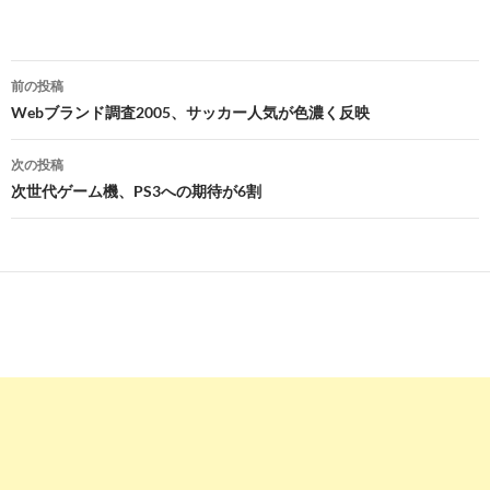
投
前の投稿
稿
Webブランド調査2005、サッカー人気が色濃く反映
ナ
次の投稿
ビ
次世代ゲーム機、PS3への期待が6割
ゲ
ー
シ
ョ
ン