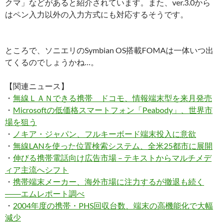
クマ」などがあると紹介されています。また、ver.3.0から
はペン入力以外の入力方式にも対応するそうです。
ところで、ソニエリのSymbian OS搭載FOMAは一体いつ出
てくるのでしょうかね…。
【関連ニュース】
・
無線ＬＡＮできる携帯 ドコモ、情報端末型を来月発売
・
Microsoftの低価格スマートフォン「Peabody」、世界市
場を狙う
・
ノキア・ジャパン、フルキーボード端末投入に意欲
・
無線LANを使った位置検索システム、全米25都市に展開
・
伸びる携帯電話向け広告市場 – テキストからマルチメデ
ィア主流へシフト
・
携帯端末メーカー、海外市場に注力するが撤退も続く
――エムレポート調べ
・
2004年度の携帯・PHS回収台数、端末の高機能化で大幅
減少