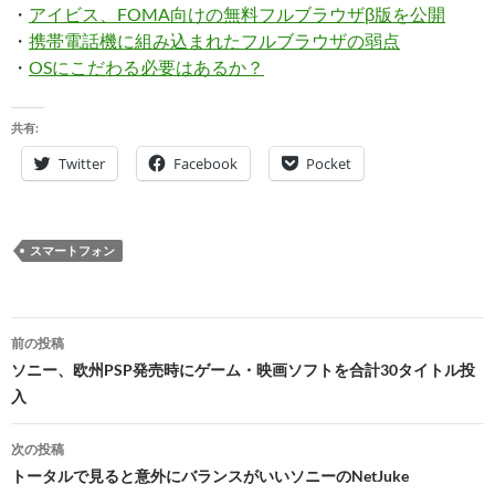
・
アイビス、FOMA向けの無料フルブラウザβ版を公開
・
携帯電話機に組み込まれたフルブラウザの弱点
・
OSにこだわる必要はあるか？
共有:
Twitter
Facebook
Pocket
スマートフォン
投
前の投稿
稿
ソニー、欧州PSP発売時にゲーム・映画ソフトを合計30タイトル投
入
ナ
ビ
次の投稿
トータルで見ると意外にバランスがいいソニーのNetJuke
ゲ