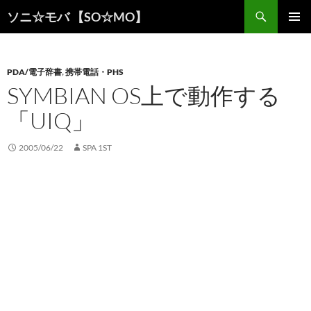
検
ソニ☆モバ 【SO☆MO】
索
コ
メインメ
ン
ニュー
テ
ン
PDA/電子辞書
,
携帯電話・PHS
ツ
SYMBIAN OS上で動作する
へ
「UIQ」
ス
キ
ッ
2005/06/22
SPA 1ST
プ