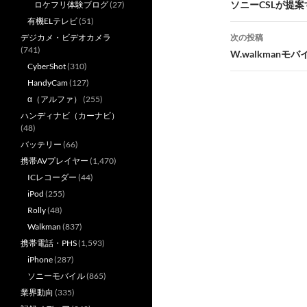
稿
ソニーCSLが提案
ロケフリ体験ブログ
(27)
有機ELテレビ
(51)
ナ
次の投稿
デジカメ・ビデオカメラ
ビ
(741)
W.walkman
CyberShot
(310)
ゲ
HandyCam
(127)
ー
α（アルファ）
(255)
ハンディナビ（カーナビ）
シ
(48)
バッテリー
(66)
ョ
携帯AVプレイヤー
(1,470)
ン
ICレコーダー
(44)
iPod
(255)
Rolly
(48)
Walkman
(837)
携帯電話・PHS
(1,593)
iPhone
(287)
ソニーモバイル
(865)
業界動向
(335)