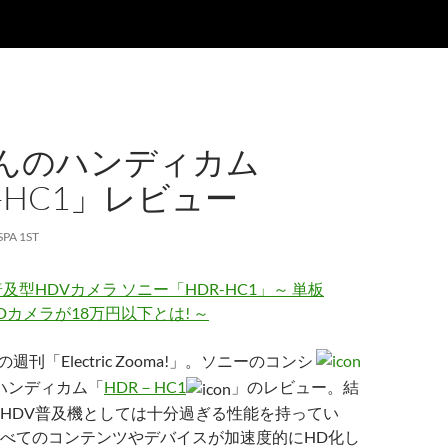
んのハンディカム
-HC1」レビュー
SPA 1ST
及型HDVカメラ ソニー「HDR-HC1」～ 単板
Dカメラが18万円以下とは! ～
週刊「Electric Zooma!」。ソニーのコンシ
ハンディカム「
HDR－HC1
」のレビュー。結
HDV普及機としては十分過ぎる性能を持ってい
べてのコンテンツやデバイスが加速度的にHD化し