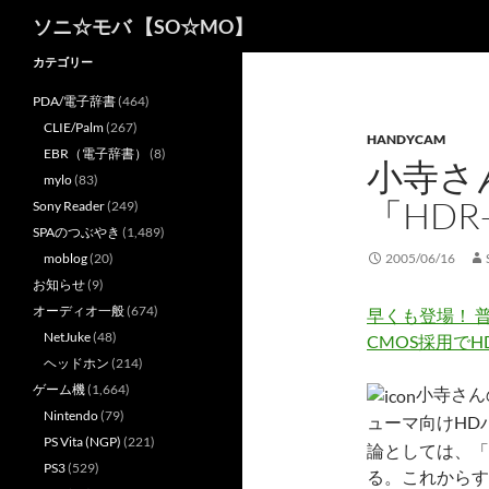
検
ソニ☆モバ 【SO☆MO】
索
カテゴリー
PDA/電子辞書
(464)
CLIE/Palm
(267)
HANDYCAM
EBR（電子辞書）
(8)
小寺さ
mylo
(83)
「HDR
Sony Reader
(249)
SPAのつぶやき
(1,489)
moblog
(20)
2005/06/16
お知らせ
(9)
オーディオ一般
(674)
早くも登場！ 普
NetJuke
(48)
CMOS採用でH
ヘッドホン
(214)
ゲーム機
(1,664)
小寺さんの
Nintendo
(79)
ューマ向けHD
PS Vita (NGP)
(221)
論としては、「
PS3
(529)
る。これからす