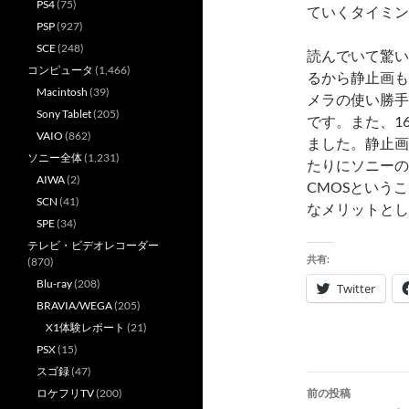
PS4
(75)
ていくタイミン
PSP
(927)
SCE
(248)
読んでいて驚い
コンピュータ
(1,466)
るから静止画も
Macintosh
(39)
メラの使い勝手
Sony Tablet
(205)
です。また、1
VAIO
(862)
ました。静止画
ソニー全体
(1,231)
たりにソニーの
AIWA
(2)
CMOSという
SCN
(41)
なメリットとし
SPE
(34)
テレビ・ビデオレコーダー
共有:
(870)
Blu-ray
(208)
Twitter
BRAVIA/WEGA
(205)
X1体験レポート
(21)
PSX
(15)
スゴ録
(47)
投
前の投稿
ロケフリTV
(200)