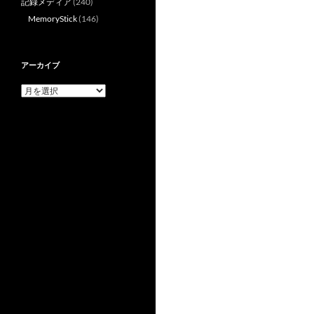
記録メディア
(240)
MemoryStick
(146)
アーカイブ
ア
ー
カ
イ
ブ