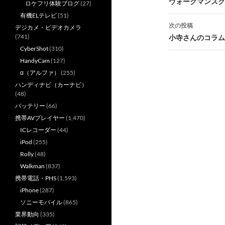
稿
ウォークマンスク
ロケフリ体験ブログ
(27)
有機ELテレビ
(51)
ナ
次の投稿
デジカメ・ビデオカメラ
ビ
(741)
小寺さんのコラム
CyberShot
(310)
ゲ
HandyCam
(127)
ー
α（アルファ）
(255)
ハンディナビ（カーナビ）
シ
(48)
ョ
バッテリー
(66)
携帯AVプレイヤー
(1,470)
ン
ICレコーダー
(44)
iPod
(255)
Rolly
(48)
Walkman
(837)
携帯電話・PHS
(1,593)
iPhone
(287)
ソニーモバイル
(865)
業界動向
(335)