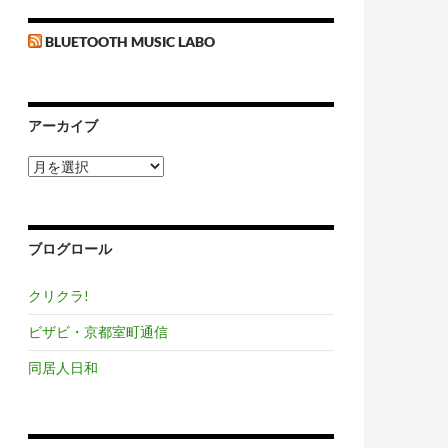
BLUETOOTH MUSIC LABO
アーカイブ
ア
ー
カ
イ
ブ
ブログロール
クリクラ!
ビザビ・京都室町通信
同居人日和