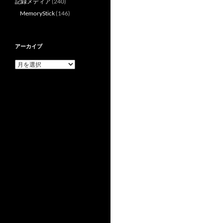
記録メディア
(240)
MemoryStick
(146)
アーカイブ
ア
ー
カ
イ
ブ