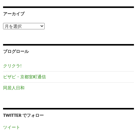
アーカイブ
ア
ー
カ
イ
ブ
ブログロール
クリクラ!
ビザビ・京都室町通信
同居人日和
TWITTER でフォロー
ツイート