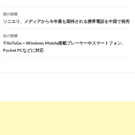
投
前の投稿
稿
ソニエリ、メディアから今年最も期待される携帯電話を中国で発売
ナ
次の投稿
ビ
TiVoToGo～Windows Mobile搭載プレーヤーやスマートフォン、
Pocket PCなどに対応
ゲ
ー
シ
ョ
ン