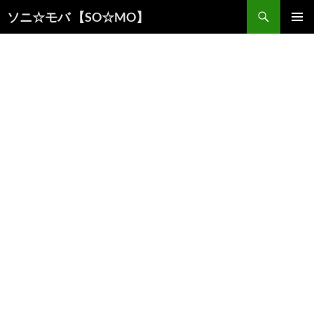
検
ソニ☆モバ 【SO☆MO】
索
コ
メインメ
ン
ニュー
テ
ン
ツ
へ
ス
キ
ッ
プ