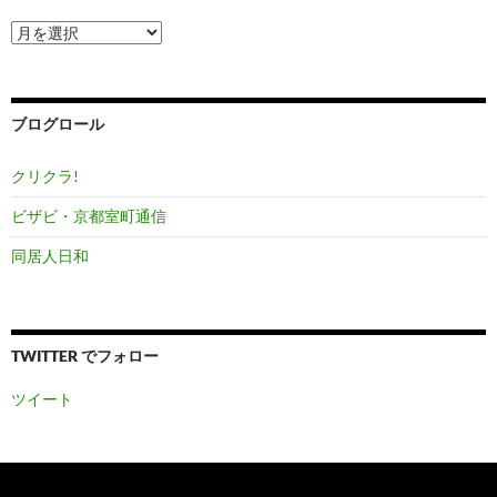
ア
ー
カ
イ
ブ
ブログロール
クリクラ!
ビザビ・京都室町通信
同居人日和
TWITTER でフォロー
ツイート