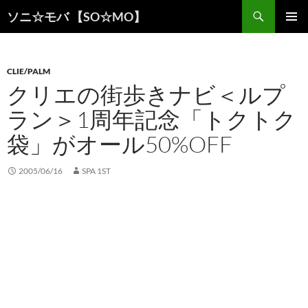
検
ソニ☆モバ 【SO☆MO】
索
コ
メインメ
ン
ニュー
テ
ン
CLIE/PALM
ツ
クリエの街歩きナビ＜ルプ
へ
ラン＞1周年記念「トクトク
ス
キ
袋」がオール50%OFF
ッ
プ
2005/06/16
SPA 1ST