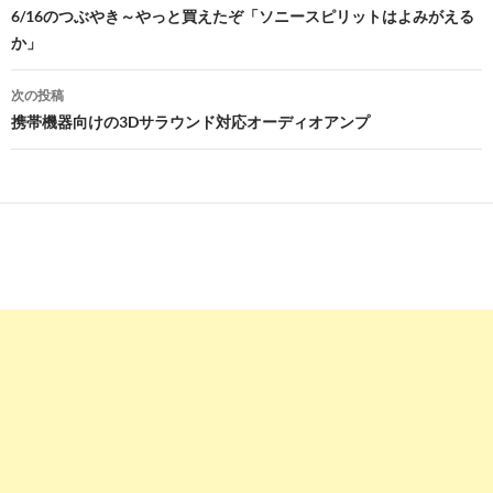
稿
6/16のつぶやき～やっと買えたぞ「ソニースピリットはよみがえる
か」
ナ
ビ
次の投稿
携帯機器向けの3Dサラウンド対応オーディオアンプ
ゲ
ー
シ
ョ
ン