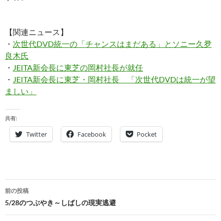
【関連ニュース】
・
次世代DVD統一の「チャンスはまだある」とソニー久夛
良木氏
・
JEITA新会長に東芝の岡村社長が就任
・
JEITA新会長に東芝・岡村社長 「次世代DVDは統一が望
ましい」
共有:
Twitter
Facebook
Pocket
投
前の投稿
稿
5/28のつぶやき～しばしの現実逃避