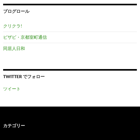
イ
ブ
ブログロール
クリクラ!
ビザビ・京都室町通信
同居人日和
TWITTER でフォロー
ツイート
カテゴリー