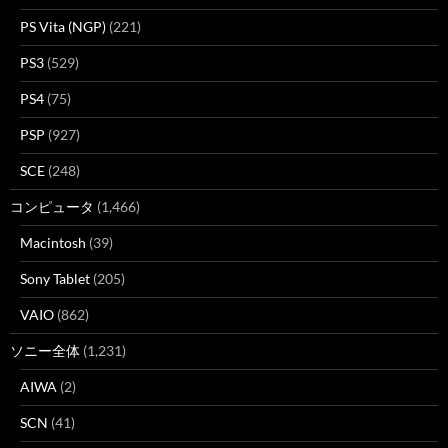
PS Vita (NGP)
(221)
PS3
(529)
PS4
(75)
PSP
(927)
SCE
(248)
コンピュータ
(1,466)
Macintosh
(39)
Sony Tablet
(205)
VAIO
(862)
ソニー全体
(1,231)
AIWA
(2)
SCN
(41)