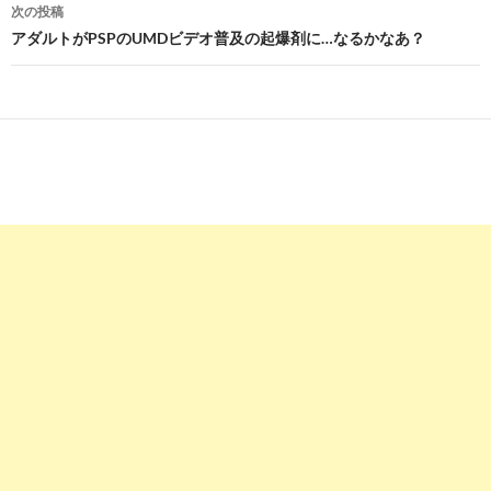
ナ
次の投稿
ビ
アダルトがPSPのUMDビデオ普及の起爆剤に…なるかなあ？
ゲ
ー
シ
ョ
ン