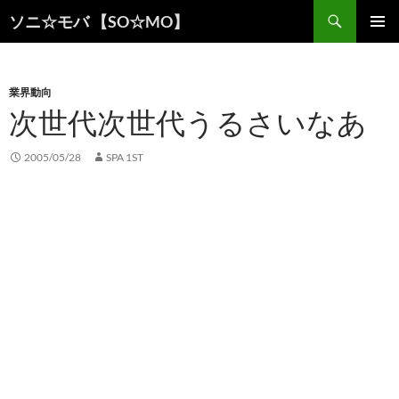
検
ソニ☆モバ 【SO☆MO】
索
コ
メインメ
ン
ニュー
テ
ン
業界動向
ツ
次世代次世代うるさいなあ
へ
ス
2005/05/28
SPA 1ST
キ
ッ
プ