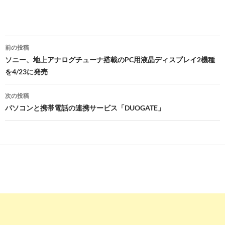
投
前の投稿
稿
ソニー、地上アナログチューナ搭載のPC用液晶ディスプレイ2機種
を4/23に発売
ナ
ビ
次の投稿
パソコンと携帯電話の連携サービス「DUOGATE」
ゲ
ー
シ
ョ
ン