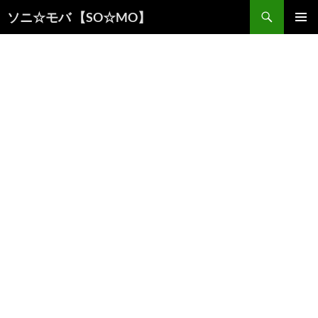
検
ソニ☆モバ 【SO☆MO】
索
コ
メインメ
ン
ニュー
テ
ン
ツ
へ
ス
キ
ッ
プ