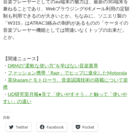
音楽プレーヤーとしてのau端末の魅力は、最新の3G端末を
兼ねることであり、WebブラウジングやEメール利用の定額
制も利用できるのが大きいとか。ちなみに、ソニエリ製の
「W31S」はATRAC3絡みの制約があるものの「ケータイの
音楽プレーヤー機能としては間違いなくトップの出来だ」
とか。
【関連ニュース】
・
DRMの“柔軟な使い方”を学ばない音楽業界
・
ファッション携帯「Razr」でヒップに進化したMotorola
・
英Shazamとモトローラ、音楽認識技術の搭載について提
携
・
UD研究室月報●見て「使いやすそう」と触って「使いや
すい」の違い
共有:
Twitter
Facebook
Pocket