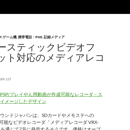
P
,
ゲーム機
,
携帯電話・PHS
,
記録メディア
ースティックビデオフ
ット対応のメディアレコ
SPA 1ST
PSP/プレイやん用動画が作成可能なレコーダ－ス
イメージしたデザイン
ウンドジャパンは、SDカードやメモステへの
が可能なビデオレコーダ「メディアレコーダ VRX-
子を通じて7月に発売するそうです。価格はオープ