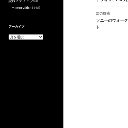
稿
記録メディア
(240)
MemoryStick
(146)
ナ
次の投稿
ビ
ソニーのウォーク
アーカイブ
ト
ゲ
ア
ー
ー
カ
シ
イ
ブ
ョ
ン