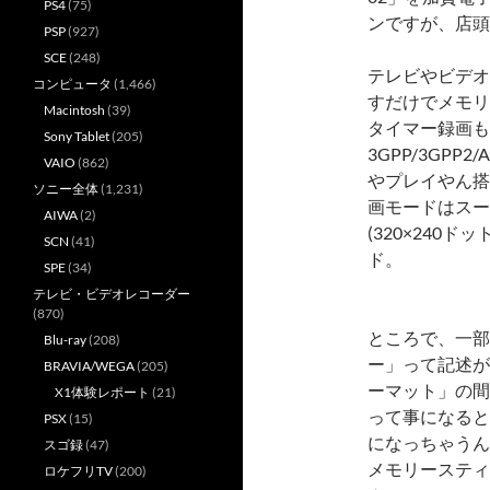
PS4
(75)
ンですが、店頭
PSP
(927)
SCE
(248)
テレビやビデオ
コンピュータ
(1,466)
すだけでメモリ
Macintosh
(39)
タイマー録画も
Sony Tablet
(205)
3GPP/3GPP
VAIO
(862)
やプレイやん搭
ソニー全体
(1,231)
画モードはスーパ
AIWA
(2)
(320×240ドッ
SCN
(41)
ド。
SPE
(34)
テレビ・ビデオレコーダー
(870)
ところで、一部
Blu-ray
(208)
ー」って記述が
BRAVIA/WEGA
(205)
ーマット」の間
X1体験レポート
(21)
って事になると
PSX
(15)
になっちゃうん
スゴ録
(47)
メモリースティ
ロケフリTV
(200)