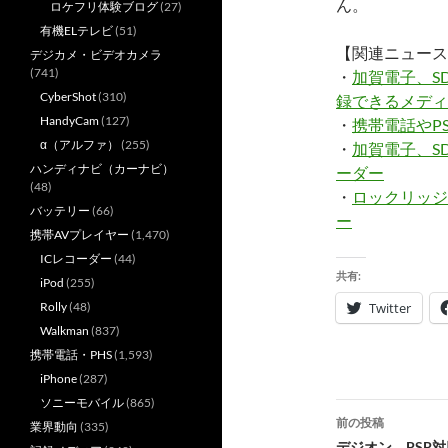
ん。
ロケフリ体験ブログ
(27)
有機ELテレビ
(51)
【関連ニュース
デジカメ・ビデオカメラ
(741)
・
加賀電子、S
CyberShot
(310)
録できるメディ
HandyCam
(127)
・
携帯電話やP
α（アルファ）
(255)
・
加賀電子、S
ハンディナビ（カーナビ）
ーダー
(48)
・
ロックリッジ
バッテリー
(66)
ー
携帯AVプレイヤー
(1,470)
ICレコーダー
(44)
共有:
iPod
(255)
Rolly
(48)
Twitter
Walkman
(837)
携帯電話・PHS
(1,593)
iPhone
(287)
ソニーモバイル
(865)
投
前の投稿
業界動向
(335)
デジオン、PSP対