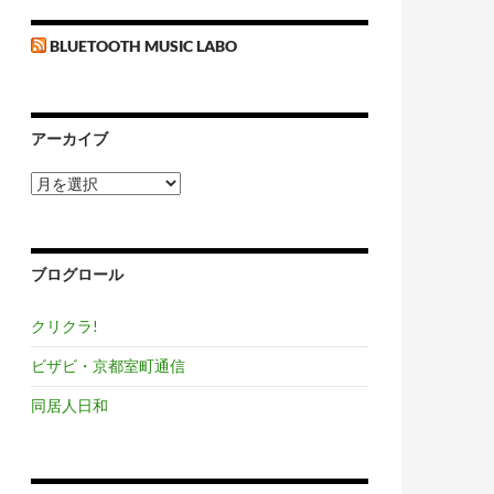
BLUETOOTH MUSIC LABO
アーカイブ
ア
ー
カ
イ
ブ
ブログロール
クリクラ!
ビザビ・京都室町通信
同居人日和