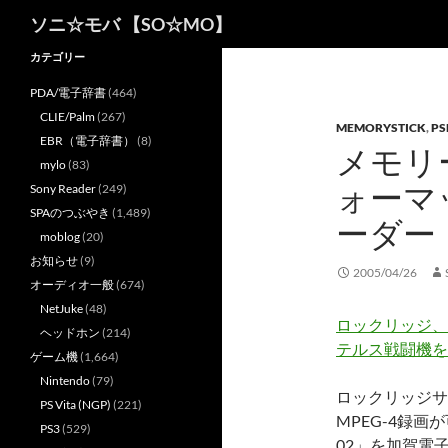
検
ソニ☆モバ 【SO☆MO】
索
カテゴリー
PDA/電子辞書
(464)
CLIE/Palm
(267)
MEMORYSTICK
,
PS
EBR（電子辞書）
(8)
メモリ
mylo
(83)
ォーマ
Sony Reader
(249)
SPAのつぶやき
(1,489)
ーダー
moblog
(20)
お知らせ
(9)
2005/04/26
オーディオ一般
(674)
NetJuke
(48)
ロックリッジ、
ヘッドホン
(214)
テルス戦闘機を
ゲーム機
(1,664)
Nintendo
(79)
ロックリッジサ
PS Vita (NGP)
(221)
MPEG-4録画
PS3
(529)
02」を加賀電