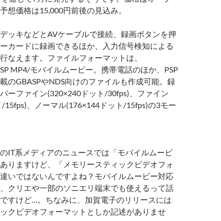
予想価格は15,000円前後の見込み。
デッキなどとAVケーブルで接続、録画ボタンを押
ーカードに録画できるほか、入力信号検知による
行なえます。ファイルフォーマットは、
2/ASP MP4/モバイルムービー。携帯電話のほか、PSP
載のGBASPやNDS向けのファイルも作成可能。録
ーファイン(320×240ドット/30fps)、ファイン
ト/15fps)、ノーマル(176×144ドット/15fps)の3モー
のIT系メディアのニュースでは「モバイルムービ
ありますけど、「メモリースティックビデオフォ
違いではないんですよね？モバイルムービー対応
、クリエや一部のソニエリ端末でも使えるって話
ですけど…。ちなみに、加賀電子のリリースには
ックビデオフォーマットとしか記述がありませ