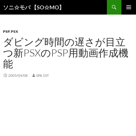
検
ソニ☆モバ 【SO☆MO】
索
コ
メインメ
ン
ニュー
テ
ン
PSP
,
PSX
ツ
ダビング時間の遅さが目立
へ
つ新PSXのPSP用動画作成機
ス
キ
能
ッ
プ
2005/04/08
SPA 1ST