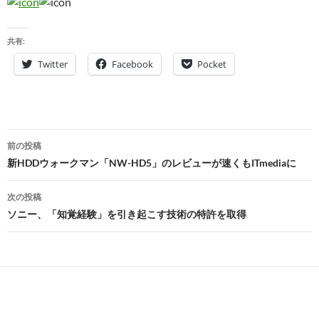
共有:
Twitter
Facebook
Pocket
投
前の投稿
稿
新HDDウォークマン「NW-HD5」のレビューが速くもITmediaに
ナ
次の投稿
ビ
ソニー、「知覚経験」を引き起こす技術の特許を取得
ゲ
ー
シ
ョ