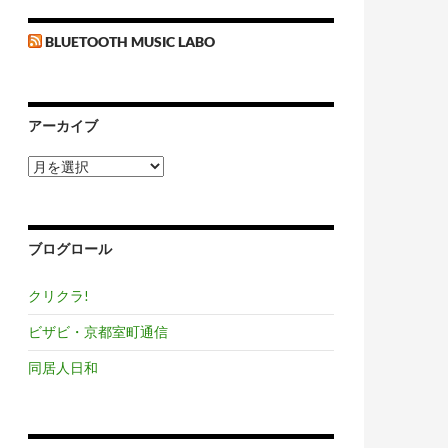
BLUETOOTH MUSIC LABO
アーカイブ
ア
ー
カ
イ
ブ
ブログロール
クリクラ!
ビザビ・京都室町通信
同居人日和