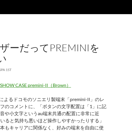
ザーだってPREMINIを
い
SPA 1ST
W CASE premini-II（Brown）
hによるドコモのソニエリ製端末「premini-II」のレ
フのコメントに、「ボタンの文字配置は「1」に記
音や小文字というau端末共通の配置に非常に近
ていると気持ち悪いほど操作しやすかったりする」
本もキャリアに関係なく、好みの端末を自由に使