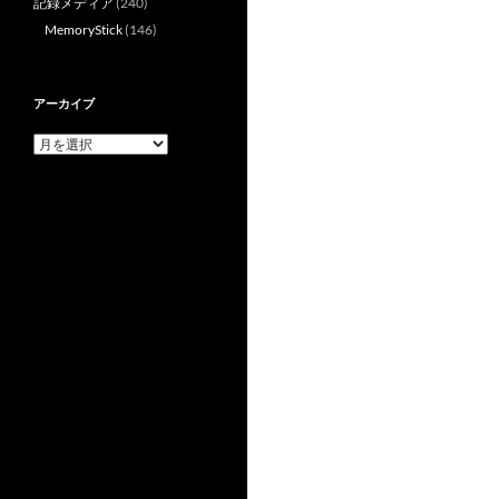
記録メディア
(240)
MemoryStick
(146)
アーカイブ
ア
ー
カ
イ
ブ