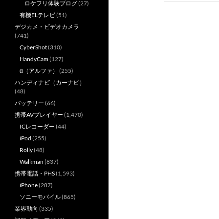
ロケフリ体験ブログ
(27)
ゲ
有機ELテレビ
(51)
ー
デジカメ・ビデオカメラ
(741)
シ
CyberShot
(310)
ョ
HandyCam
(127)
α（アルファ）
(255)
ン
ハンディナビ（カーナビ）
(48)
バッテリー
(66)
携帯AVプレイヤー
(1,470)
ICレコーダー
(44)
iPod
(255)
Rolly
(48)
Walkman
(837)
携帯電話・PHS
(1,593)
iPhone
(287)
ソニーモバイル
(865)
業界動向
(335)