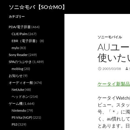
検
ソニ☆モバ 【SO☆MO】
索
カテゴリー
PDA/電子辞書
(464)
CLIE/Palm
(267)
ソニーモバイル
EBR（電子辞書）
(8)
AUユー
mylo
(83)
使いた
Sony Reader
(249)
SPAのつぶやき
(1,489)
moblog
(20)
2005/03/08
お知らせ
(9)
オーディオ一般
(674)
ケータイ新製品SHO
NetJuke
(48)
ヘッドホン
(214)
ケータイWatc
ゲーム機
(1,664)
ビュー。スタッ
Nintendo
(79)
号、「＊」に濁
PS Vita (NGP)
(221)
く、au慣れし
PS3
(529)
とあります。日