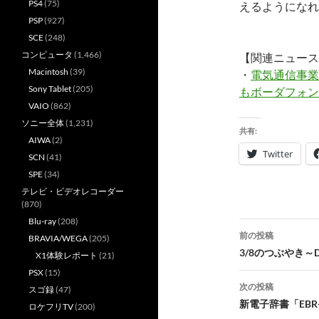
PS4
(75)
えるようになれ
PSP
(927)
SCE
(248)
コンピュータ
(1,466)
【関連ニュース
Macintosh
(39)
・
電気通信事業
Sony Tablet
(205)
もボーダフォン
VAIO
(862)
ソニー全体
(1,231)
共有:
AIWA
(2)
Twitter
SCN
(41)
SPE
(34)
テレビ・ビデオレコーダー
(870)
Blu-ray
(208)
投
前の投稿
BRAVIA/WEGA
(205)
稿
3/8のつぶやき～D
X1体験レポート
(21)
PSX
(15)
ナ
次の投稿
スゴ録
(47)
ビ
新電子辞書「EBR-
ロケフリTV
(200)