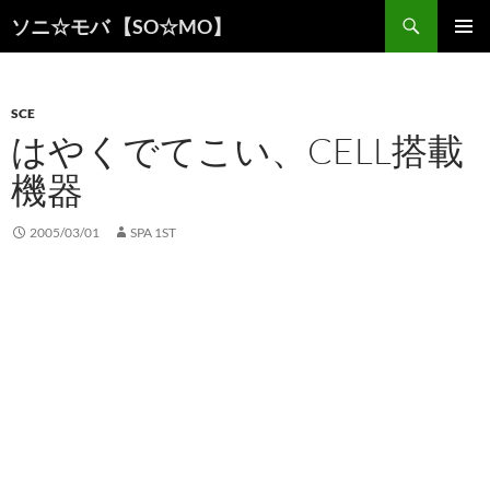
検
ソニ☆モバ 【SO☆MO】
索
コ
メインメ
ン
ニュー
テ
ン
SCE
ツ
はやくでてこい、CELL搭載
へ
機器
ス
キ
ッ
2005/03/01
SPA 1ST
プ