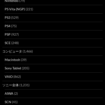
Nintendo
(79)
PS Vita (NGP)
(221)
PS3
(529)
PS4
(75)
PSP
(927)
SCE
(248)
コンピュータ
(1,466)
Macintosh
(39)
Sony Tablet
(205)
VAIO
(862)
ソニー全体
(1,231)
AIWA
(2)
SCN
(41)