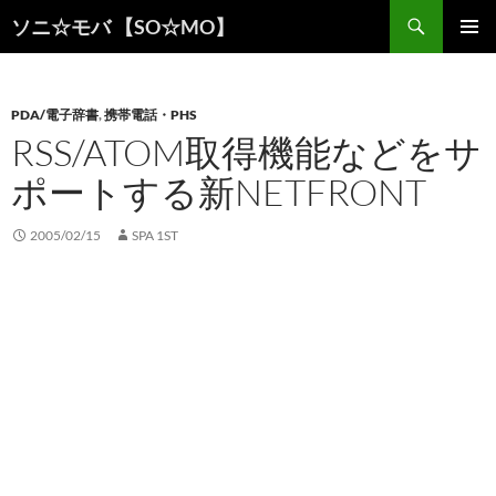
検
ソニ☆モバ 【SO☆MO】
索
コ
メインメ
ン
ニュー
テ
ン
PDA/電子辞書
,
携帯電話・PHS
ツ
RSS/ATOM取得機能などをサ
へ
ポートする新NETFRONT
ス
キ
ッ
2005/02/15
SPA 1ST
プ