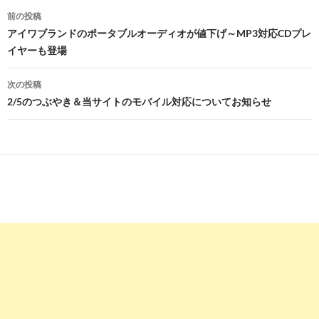
投
前の投稿
稿
アイワブランドのポータブルオーディオが値下げ～MP3対応CDプレ
イヤーも登場
ナ
ビ
次の投稿
2/5のつぶやき＆当サイトのモバイル対応についてお知らせ
ゲ
ー
シ
ョ
ン