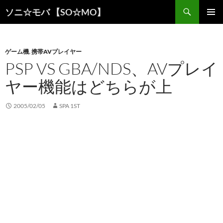
検
ソニ☆モバ 【SO☆MO】
索
コ
メインメ
ン
ニュー
テ
ン
ゲーム機
,
携帯AVプレイヤー
ツ
PSP VS GBA/NDS、AVプレイ
へ
ヤー機能はどちらが上
ス
キ
ッ
2005/02/05
SPA 1ST
プ