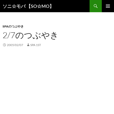
検
ソニ☆モバ 【SO☆MO】
索
コ
メインメ
ン
ニュー
テ
ン
SPAのつぶやき
ツ
2/7のつぶやき
へ
ス
2005/02/07
SPA 1ST
キ
ッ
プ