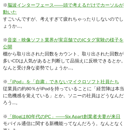
※
脳波インターフェース――頭で考えるだけでカーソルが
動いた
すごいんですが、考えすぎて疲れちゃったりしないのでし
ょうか…。
※
音楽・映像ソフト業界が実店舗でのICタグ実験の様子を
公開
棚から取り出された回数をカウント、取り出された回数が
多いCDは人気があると判断して品揃えに反映できるとか。
なんと受け身な姿勢でしょうか…。
※
『iPod』を「自粛」できないマイクロソフト社員たち
従業員の約80％がiPodを持っていることに「経営陣は本当
に危機感を覚えている」とか。ソニーの社員はどうなんだ
ろう…。
※
「Blogは80年代のPC」――Six Apart創業者夫妻が来日
モバイル通信に関する新機能ってなんだろう。なんとなく