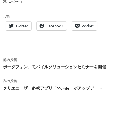
楽しみ…。
共有:
Twitter
Facebook
Pocket
投
前の投稿
稿
ボーダフォン、モバイルソリューションセミナーを開催
ナ
次の投稿
ビ
クリエユーザー必携アプリ「McFile」がアップデート
ゲ
ー
シ
ョ