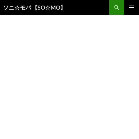
検
ソニ☆モバ 【SO☆MO】
索
コ
メインメ
ン
ニュー
テ
ン
ツ
へ
ス
キ
ッ
プ