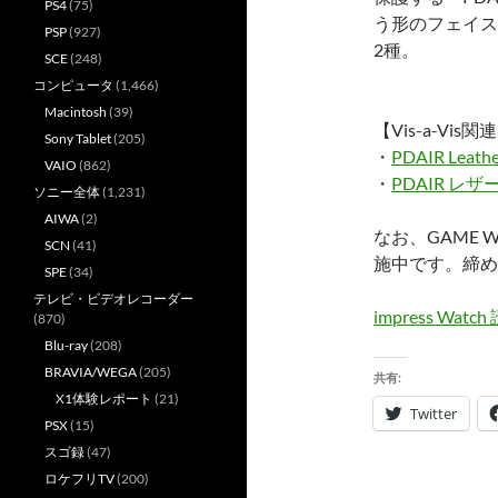
PS4
(75)
う形のフェイスカ
PSP
(927)
2種。
SCE
(248)
コンピュータ
(1,466)
Macintosh
(39)
【Vis-a-Vis
Sony Tablet
(205)
・
PDAIR Leathe
VAIO
(862)
・
PDAIR レザ
ソニー全体
(1,231)
AIWA
(2)
なお、GAME 
SCN
(41)
施中です。締め切り
SPE
(34)
テレビ・ビデオレコーダー
impress Wa
(870)
Blu-ray
(208)
BRAVIA/WEGA
(205)
共有:
X1体験レポート
(21)
Twitter
PSX
(15)
スゴ録
(47)
ロケフリTV
(200)