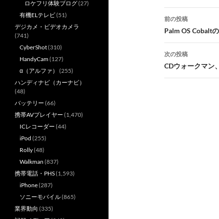
ロケフリ体験ブログ
(27)
投
有機ELテレビ
(51)
前の投稿
デジカメ・ビデオカメラ
稿
Palm OS Co
(741)
ナ
CyberShot
(310)
次の投稿
HandyCam
(127)
ビ
CDウォークマン
α（アルファ）
(255)
ゲ
ハンディナビ（カーナビ）
(48)
ー
バッテリー
(66)
シ
携帯AVプレイヤー
(1,470)
ICレコーダー
(44)
ョ
iPod
(255)
ン
Rolly
(48)
Walkman
(837)
携帯電話・PHS
(1,593)
iPhone
(287)
ソニーモバイル
(865)
業界動向
(335)