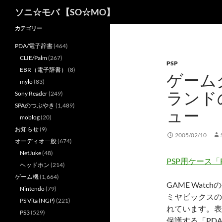
検
ソニ☆モバ 【SO☆MO】
索
カテゴリー
PDA/電子辞書
(464)
CLIE/Palm
(267)
PSP
EBR（電子辞書）
(8)
ゲーム
mylo
(83)
ランド
Sony Reader
(249)
SPAのつぶやき
(1,489)
ュー
moblog
(20)
お知らせ
(9)
2005/02/10
オーディオ一般
(674)
NetJuke
(48)
PSP用ケース「
ヘッドホン
(214)
ゲーム機
(1,664)
GAME Wat
Nintendo
(79)
ミヤビックスの
PS Vita (NGP)
(221)
れています。表
PS3
(529)
保護する「PDAIR