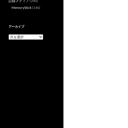
記録メディア
(240)
MemoryStick
(146)
アーカイブ
ア
ー
カ
イ
ブ