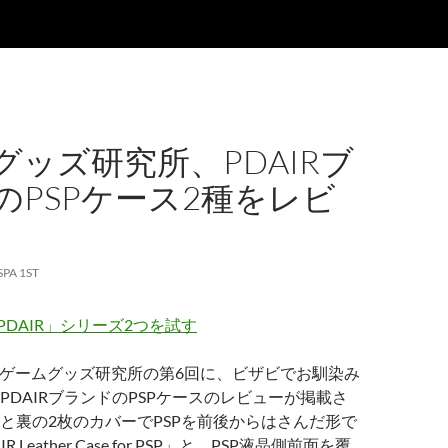
グッズ研究所、PDAIRブ
のPSPケース2種をレビ
SPA 1ST
PDAIR」シリーズ2つを試す
chのゲームグッズ研究所の第6回に、ビザビでお馴染み
PDAIRブランドのPSPケースのレビューが掲載さ
と裏の2枚のカバーでPSPを前後からはさんだ形で
 Leather Case for PSP」と、PSP液晶側前面を覆