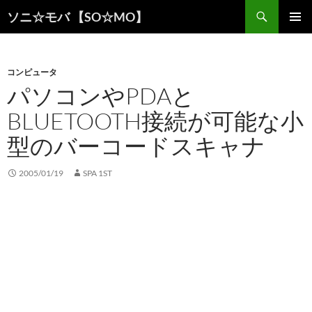
検
ソニ☆モバ 【SO☆MO】
索
コ
メインメ
ン
ニュー
テ
ン
コンピュータ
ツ
パソコンやPDAと
へ
BLUETOOTH接続が可能な小
ス
キ
型のバーコードスキャナ
ッ
プ
2005/01/19
SPA 1ST