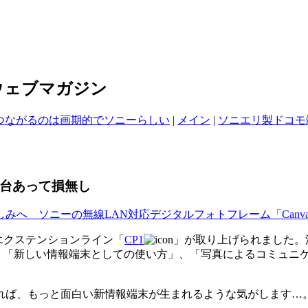
ウェブマガジン
ンがつながるのは画期的でソニーらしい
|
メイン
|
ソニエリ製ドコモ端末
に一台あって損無し
ニーの無線LAN対応デジタルフォトフレーム「Canvas Onli
オエクステンションライン「
CP1
」が取り上げられました。
、「新しい情報端末としての使い方」、「写真によるコミュニ
れば、もっと面白い新情報端末が生まれるような気がします…