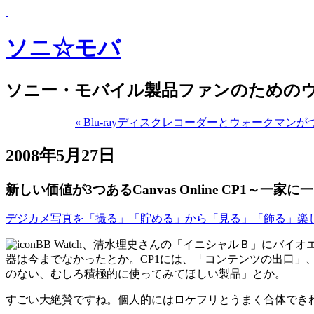
ソニ☆モバ
ソニー・モバイル製品ファンのための
« Blu-rayディスクレコーダーとウォークマ
2008年5月27日
新しい価値が3つあるCanvas Online CP1～一家
デジカメ写真を「撮る」「貯める」から「見る」「飾る」楽しみへ ソ
BB Watch、清水理史さんの「イニシャルＢ」にバイ
器は今までなかったとか。CP1には、「コンテンツの出口」
のない、むしろ積極的に使ってみてほしい製品」とか。
すごい大絶賛ですね。個人的にはロケフリとうまく合体でき