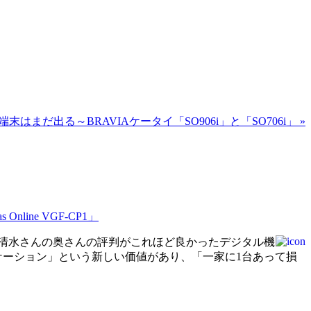
はまだ出る～BRAVIAケータイ「SO906i」と「SO706i」 »
ne VGF-CP1」
清水さんの奥さんの評判がこれほど良かったデジタル機
ケーション」という新しい価値があり、「一家に1台あって損
。