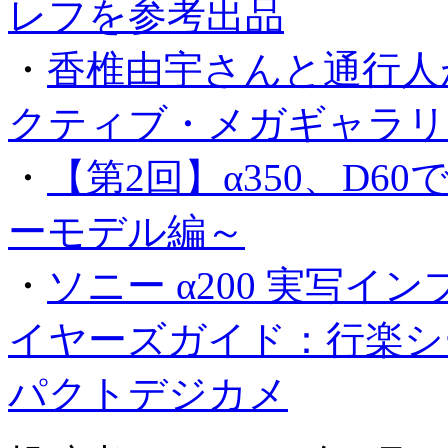
レフを参考出品
・
香椎由宇さんと通行人
クティブ・メガギャラリ
・
【第2回】α350、D
ーモデル編～
・
ソニー α200 実写イ
イヤーズガイド：行楽シ
パクトデジカメ