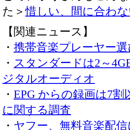
た＞
惜しい、間に合わな
【関連ニュース】
・
携帯音楽プレーヤー選
・
スタンダードは2～4GB、
ジタルオーディオ
・
EPG からの録画は7割
に関する調査
・
ヤフー、無料音楽配信