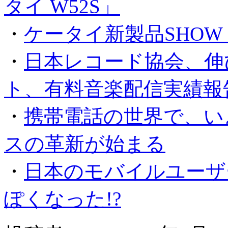
タイ W52S」
・
ケータイ新製品SHOW CA
・
日本レコード協会、伸
ト、有料音楽配信実績報
・
携帯電話の世界で、い
スの革新が始まる
・
日本のモバイルユーザ
ぽくなった!?