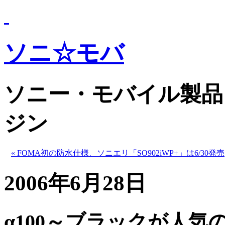
ソニ☆モバ
ソニー・モバイル製品
ジン
« FOMA初の防水仕様、ソニエリ「SO902iWP+」は6/30発売
2006年6月28日
α100～ブラックが人