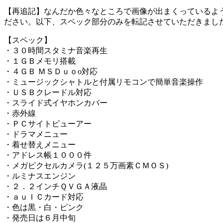
【再追記】なんだか色々なところで画像が出まくっているよ
ださい。以下、スペック部分のみを転記させていただきまし
【スペック】
・３０時間スタミナ音楽再生
・１ＧＢメモリ搭載
・４ＧＢ ＭＳＤｕｏo対応
・ミュージックシャトルと付属リモコンで簡単音楽操作
・ＵＳＢクレードル対応
・スライド式イヤホンカバー
・赤外線
・ＰＣサイトビューアー
・ドラマメニュー
・着せ替えメニュー
・アドレス帳１０００件
・メガピクセルカメラ(１２５万画素ＣＭＯＳ)
・ルミナスエンジン
・２．２インチＱＶＧＡ液晶
・ａｕＩＣカード対応
・色は黒・白・ピンク
・発売日は６月中旬