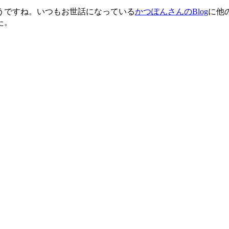
うですね。いつもお世話になっている
かつぽんさんのBlog
に他
た。