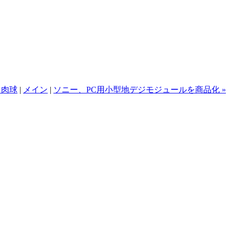
 肉球
|
メイン
|
ソニー、PC用小型地デジモジュールを商品化 »